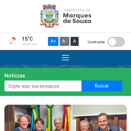
15°C
A+
A-
A
Contraste
Chuva leve
Notícias
Institucional
Buscar
A Prefeitura
Gabinete do Prefeito
Gabinete do Vice-prefeito
História do Município
Símbolos Oficiais