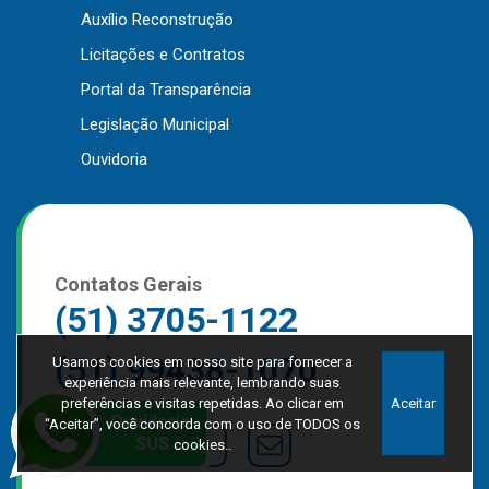
Auxílio Reconstrução
Licitações e Contratos
Portal da Transparência
Legislação Municipal
Ouvidoria
Contatos Gerais
(51) 3705-1122
(51) 99438-1070
Usamos cookies em nosso site para fornecer a
experiência mais relevante, lembrando suas
preferências e visitas repetidas. Ao clicar em
Aceitar
“Aceitar”, você concorda com o uso de TODOS os
cookies..