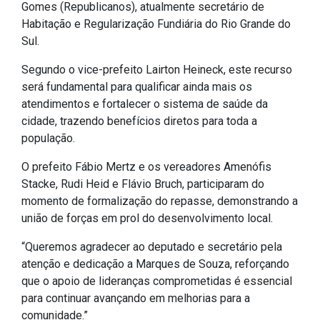
Gomes (Republicanos), atualmente secretário de
IPTU 2026
Habitação e Regularização Fundiária do Rio Grande do
Nota Fiscal Eletrônica
Sul.
Ouvidoria
Segundo o vice-prefeito Lairton Heineck, este recurso
Portal do Cidadão
será fundamental para qualificar ainda mais os
atendimentos e fortalecer o sistema de saúde da
Portal do Servidor
cidade, trazendo benefícios diretos para toda a
população.
O prefeito Fábio Mertz e os vereadores Amenófis
Publicações
Stacke, Rudi Heid e Flávio Bruch, participaram do
momento de formalização do repasse, demonstrando a
Diário Oficial (Novo)
união de forças em prol do desenvolvimento local.
Diário Oficial (Até 30/04)
“Queremos agradecer ao deputado e secretário pela
Recursos Humanos
atenção e dedicação a Marques de Souza, reforçando
Processo Seletivo
que o apoio de lideranças comprometidas é essencial
para continuar avançando em melhorias para a
Seletivo Simplificado
comunidade.”