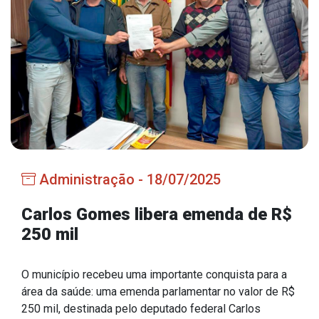
Estrutura Organizacional
Secretarias
Administração
Agricultura e Meio Ambiente
Assistência Social
Administração - 18/07/2025
Educação, Cultura, Desporto e Turismo
Obras
Carlos Gomes libera emenda de R$
250 mil
Saúde
O município recebeu uma importante conquista para a
área da saúde: uma emenda parlamentar no valor de R$
Serviços
250 mil, destinada pelo deputado federal Carlos