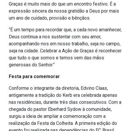
Concursos
Graças é muito mais do que um encontro festivo. É a
Instruções Normativas
expressão sincera da nossa gratidão a Deus por mais
um ano de cuidado, provisão e bênçãos.
Licitações
Dispensas e Inexigibilidades
“É um tempo para recordar que, a cada novo amanhecer,
Deus continua a nos sustentar com seu amor,
Chamamentos Públicos
acompanhando-nos em nosso trabalho, seja no campo,
Leis, Decretos e Portarias
seja na cidade. Celebrar a Ação de Graças é reconhecer
que tudo o que somos e temos vem das mãos
generosas do Senhor.”
Festa para comemorar
Transparência
Conforme o integrante da diretoria, Edvino Claas,
Portal da Transparência
antigamente a tradição do Kerb era celebrada apenas
Radar da Transparência
nas residências, durante três dias consecutivos. Com a
Cespro
chegada do pastor Eberhard Sydow à comunidade,
surgiu a ideia de ampliar a comemoração com a
realização da Festa da Colheita. A primeira edição do
evento foi realizada nas dependências do EC Brasil.