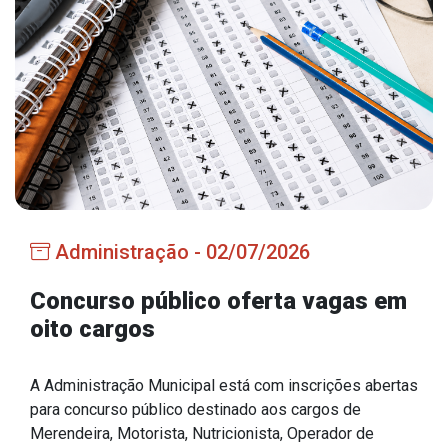
Estrutura Organizacional
Secretarias
Administração
Agricultura e Meio Ambiente
Assistência Social
Administração - 02/07/2026
Educação, Cultura, Desporto e Turismo
Obras
Concurso público oferta vagas em
oito cargos
Saúde
A Administração Municipal está com inscrições abertas
para concurso público destinado aos cargos de
Serviços
Merendeira, Motorista, Nutricionista, Operador de