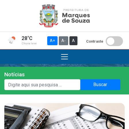
28°C
A+
A-
A
Contraste
Chuva leve
Notícias
Institucional
Buscar
A Prefeitura
Gabinete do Prefeito
Gabinete do Vice-prefeito
História do Município
Símbolos Oficiais