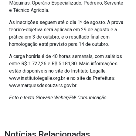
Máquinas, Operário Especializado, Pedreiro, Servente
IPTU 2026
e Técnico Agrícola.
Nota Fiscal Eletrônica
As inscrições seguem até o dia 1º de agosto. A prova
Ouvidoria
teórico-objetiva será aplicada em 29 de agosto e a
Portal do Cidadão
prática em 3 de outubro, e o resultado final com
homologação está previsto para 14 de outubro.
Portal do Servidor
A carga horária é de 40 horas semanais, com salários
entre R$ 1.727,26 e R$ 5.181,80. Mais informações
estão disponíveis no site do Instituto Legalle:
Publicações
www.institutolegalle.org.br e no site da Prefeitura:
www.marquesdesouza.rs.gov.br.
Diário Oficial (Novo)
Foto e texto Giovane Weber/FW Comunicação
Diário Oficial (Até 30/04)
Recursos Humanos
Processo Seletivo
Seletivo Simplificado
Notícias Relacionadas