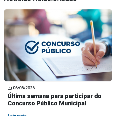
Concursos
Instruções Normativas
Licitações
Dispensas e Inexigibilidades
Chamamentos Públicos
Leis, Decretos e Portarias
Transparência
Portal da Transparência
Radar da Transparência
06/08/2026
Última semana para participar do
Cespro
Concurso Público Municipal
Leia mais