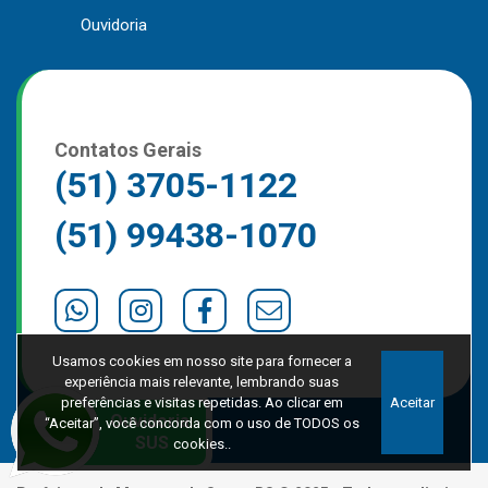
Ouvidoria
Contatos Gerais
(51) 3705-1122
(51) 99438-1070
Usamos cookies em nosso site para fornecer a
experiência mais relevante, lembrando suas
preferências e visitas repetidas. Ao clicar em
Aceitar
“Aceitar”, você concorda com o uso de TODOS os
cookies..