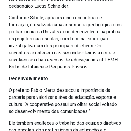
Concursos
pedagógico Lucas Schneider.
Instruções Normativas
Conforme Sibele, após os cinco encontros de
Licitações
formação, é realizada uma assessoria pedagógica com
Dispensas e Inexigibilidades
profissionais da Univates, que desenvolvem na prática
os projetos nas escolas, com foco na expedição
Chamamentos Públicos
investigativa, um dos principais objetivos. Os
Leis, Decretos e Portarias
encontros acontecem nas segundas-feiras à noite e
envolvem as duas escolas de educação infantil: EMEI
Brilho de Infância e Pequenos Passos.
Transparência
Desenvolvimento
O prefeito Fábio Mertz destacou a importância da
Portal da Transparência
parceria para valorizar a área da educação, esporte e
Radar da Transparência
cultura. “A cooperativa possui um olhar social voltado
Cespro
ao desenvolvimento das comunidades.”
Ele também enalteceu o trabalho das equipes diretivas
das escolas, dos profissionais da educação e o