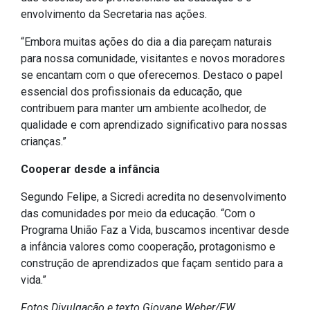
envolvimento da Secretaria nas ações.
Outros
“Embora muitas ações do dia a dia pareçam naturais
Downloads
para nossa comunidade, visitantes e novos moradores
Notícias
se encantam com o que oferecemos. Destaco o papel
Contato
essencial dos profissionais da educação, que
contribuem para manter um ambiente acolhedor, de
Página Inicial
qualidade e com aprendizado significativo para nossas
crianças.”
Cooperar desde a infância
Segundo Felipe, a Sicredi acredita no desenvolvimento
das comunidades por meio da educação. “Com o
Programa União Faz a Vida, buscamos incentivar desde
a infância valores como cooperação, protagonismo e
construção de aprendizados que façam sentido para a
vida.”
Fotos Divulgação e texto Giovane Weber/FW