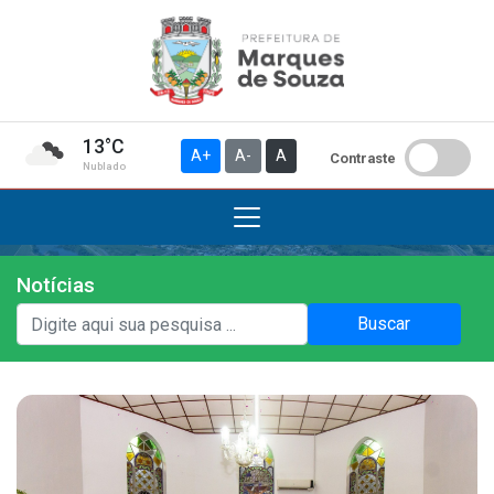
13°C
A+
A-
A
Contraste
Nublado
Notícias
Institucional
Buscar
A Prefeitura
Gabinete do Prefeito
Gabinete do Vice-prefeito
História do Município
Símbolos Oficiais