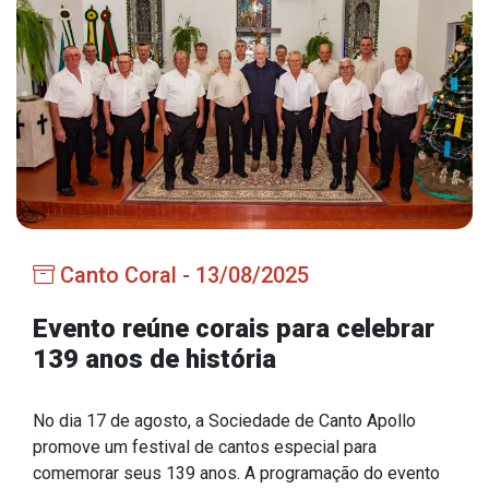
Estrutura Organizacional
Secretarias
Administração
Agricultura e Meio Ambiente
Assistência Social
Canto Coral - 13/08/2025
Educação, Cultura, Desporto e Turismo
Obras
Evento reúne corais para celebrar
139 anos de história
Saúde
No dia 17 de agosto, a Sociedade de Canto Apollo
promove um festival de cantos especial para
Serviços
comemorar seus 139 anos. A programação do evento