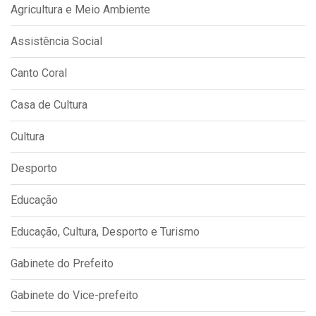
Agricultura e Meio Ambiente
Outros
Assistência Social
Downloads
Notícias
Canto Coral
Contato
Casa de Cultura
Página Inicial
Cultura
Desporto
Educação
Educação, Cultura, Desporto e Turismo
Gabinete do Prefeito
Gabinete do Vice-prefeito