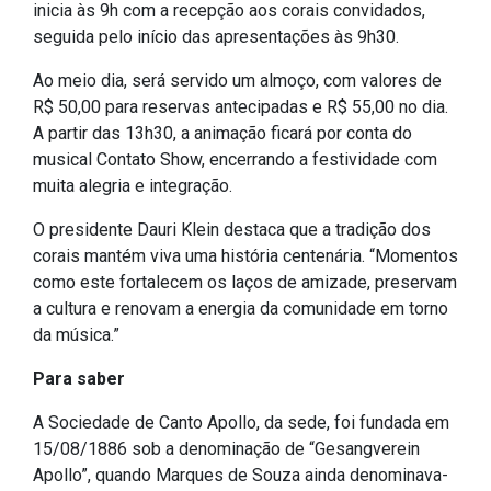
inicia às 9h com a recepção aos corais convidados,
IPTU 2026
seguida pelo início das apresentações às 9h30.
Nota Fiscal Eletrônica
Ao meio dia, será servido um almoço, com valores de
Ouvidoria
R$ 50,00 para reservas antecipadas e R$ 55,00 no dia.
Portal do Cidadão
A partir das 13h30, a animação ficará por conta do
musical Contato Show, encerrando a festividade com
Portal do Servidor
muita alegria e integração.
O presidente Dauri Klein destaca que a tradição dos
corais mantém viva uma história centenária. “Momentos
Publicações
como este fortalecem os laços de amizade, preservam
a cultura e renovam a energia da comunidade em torno
Diário Oficial (Novo)
da música.”
Diário Oficial (Até 30/04)
Para saber
Recursos Humanos
A Sociedade de Canto Apollo, da sede, foi fundada em
Processo Seletivo
15/08/1886 sob a denominação de “Gesangverein
Seletivo Simplificado
Apollo”, quando Marques de Souza ainda denominava-