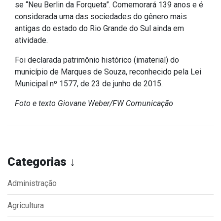
Concursos
se “Neu Berlin da Forqueta”. Comemorará 139 anos e é
considerada uma das sociedades do gênero mais
Instruções Normativas
antigas do estado do Rio Grande do Sul ainda em
Licitações
atividade.
Dispensas e Inexigibilidades
Foi declarada patrimônio histórico (imaterial) do
Chamamentos Públicos
município de Marques de Souza, reconhecido pela Lei
Leis, Decretos e Portarias
Municipal nº 1577, de 23 de junho de 2015.
Foto e texto Giovane Weber/FW Comunicação
Transparência
Portal da Transparência
Categorias ↓
Radar da Transparência
Cespro
Administração
Agricultura