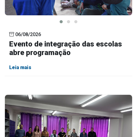
Outros
Downloads
Notícias
06/08/2026
Contato
Evento de integração das escolas
Página Inicial
abre programação
Leia mais