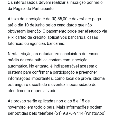
Os interessados devem realizar a inscrição por meio
IPTU 2026
da Página do Participante.
Nota Fiscal Eletrônica
A taxa de inscrição é de R$ 85,00 e deverá ser paga
Ouvidoria
até o dia 10 de junho pelos candidatos que não
Portal do Cidadão
obtiveram isenção. O pagamento pode ser efetuado via
Pix, cartão de crédito, aplicativos bancários, casas
Portal do Servidor
lotéricas ou agências bancárias.
Nesta edição, os estudantes concluintes do ensino
médio da rede pública contam com inscrição
Publicações
automática. No entanto, é indispensável acessar o
sistema para confirmar a participação e preencher
Diário Oficial (Novo)
informações importantes, como local de prova, idioma
Diário Oficial (Até 30/04)
estrangeiro escolhido e eventual necessidade de
atendimento especializado.
Recursos Humanos
Processo Seletivo
As provas serão aplicadas nos dias 8 e 15 de
novembro, em todo o país. Mais informações podem
Seletivo Simplificado
ser obtidas pelo telefone (51) 9.876-9414 (WhatsApp).