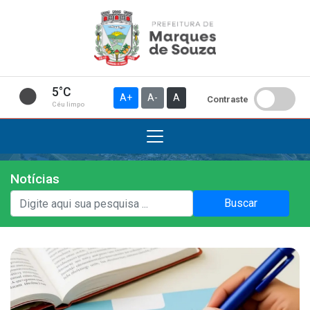
5°C
A+
A-
A
Contraste
Céu limpo
Notícias
Institucional
Buscar
A Prefeitura
Gabinete do Prefeito
Gabinete do Vice-prefeito
História do Município
Símbolos Oficiais