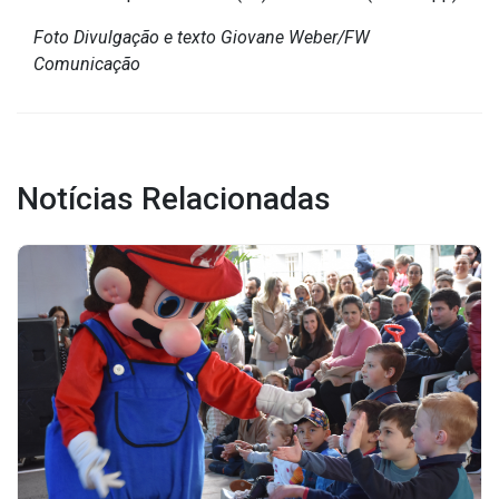
Concursos
Foto Divulgação e texto Giovane Weber/FW
Instruções Normativas
Comunicação
Licitações
Dispensas e Inexigibilidades
Chamamentos Públicos
Leis, Decretos e Portarias
Notícias Relacionadas
Transparência
Portal da Transparência
Radar da Transparência
Cespro