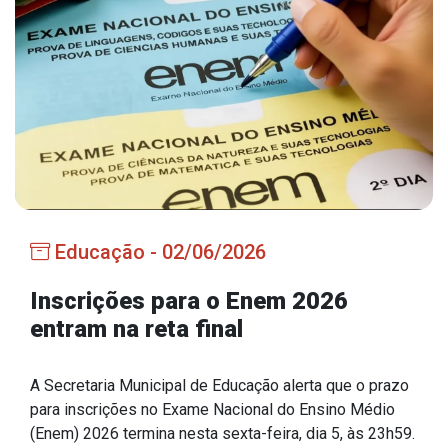
Estrutura Organizacional
Secretarias
Administração
Agricultura e Meio Ambiente
Assistência Social
Educação - 02/06/2026
Educação, Cultura, Desporto e Turismo
Obras
Inscrições para o Enem 2026
entram na reta final
Saúde
A Secretaria Municipal de Educação alerta que o prazo
para inscrições no Exame Nacional do Ensino Médio
Serviços
(Enem) 2026 termina nesta sexta-feira, dia 5, às 23h59.