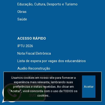
Educação, Cultura, Desporto e Turismo
Obras
Saúde
ACESSO RÁPIDO
IPTU 2026
Nota Fiscal Eletrônica
Lista de espera por vagas dos educandários
Auxílio Reconstrução
Licitações e Contratos
Usamos cookies em nosso site para fornecer a
experiência mais relevante, lembrando suas
Portal da Transparência
preferências e visitas repetidas. Ao clicar em
Aceitar
Legislação Municipal
“Aceitar”, você concorda com o uso de TODOS os
cookies..
Ouvidoria