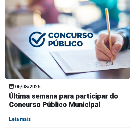
Concursos
Instruções Normativas
Licitações
Dispensas e Inexigibilidades
Chamamentos Públicos
Leis, Decretos e Portarias
Transparência
06/08/2026
Portal da Transparência
Última semana para participar do
Radar da Transparência
Concurso Público Municipal
Cespro
Leia mais