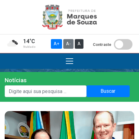
14°C
A+
A-
A
Contraste
Nublado
Notícias
Institucional
Buscar
A Prefeitura
Gabinete do Prefeito
Gabinete do Vice-prefeito
História do Município
Símbolos Oficiais