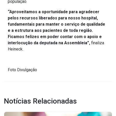
população.
IPTU 2026
“Aproveitamos a oportunidade para agradecer
Nota Fiscal Eletrônica
pelos recursos liberados para nosso hospital,
Ouvidoria
fundamentais para manter o serviço de qualidade
e a estrutura aos pacientes de toda região.
Portal do Cidadão
Ficamos felizes em poder contar com o apoio e
Portal do Servidor
interlocução da deputada na Assembleia”,
finaliza
Heineck.
Publicações
Foto Divulgação
Diário Oficial (Novo)
Diário Oficial (Até 30/04)
Recursos Humanos
Notícias Relacionadas
Processo Seletivo
Seletivo Simplificado