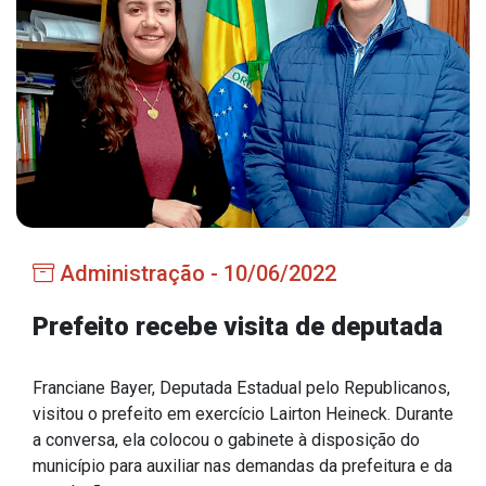
Estrutura Organizacional
Secretarias
Administração
Agricultura e Meio Ambiente
Assistência Social
Administração - 10/06/2022
Educação, Cultura, Desporto e Turismo
Obras
Prefeito recebe visita de deputada
Saúde
Franciane Bayer, Deputada Estadual pelo Republicanos,
visitou o prefeito em exercício Lairton Heineck. Durante
a conversa, ela colocou o gabinete à disposição do
município para auxiliar nas demandas da prefeitura e da
Serviços