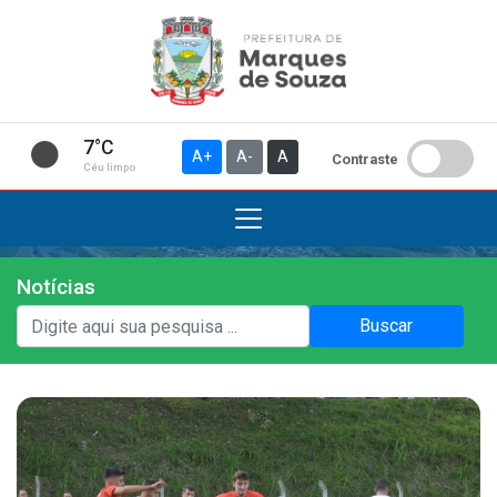
7°C
A+
A-
A
Contraste
Céu limpo
Notícias
Institucional
Buscar
A Prefeitura
Gabinete do Prefeito
Gabinete do Vice-prefeito
História do Município
Símbolos Oficiais