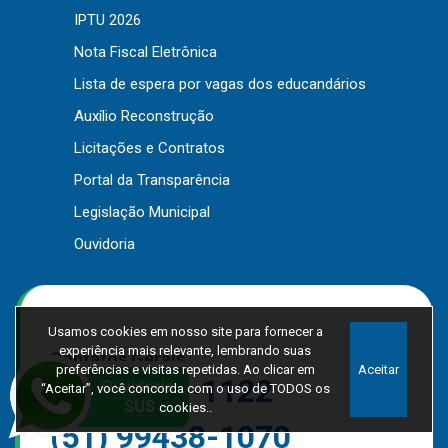
IPTU 2026
Nota Fiscal Eletrônica
Lista de espera por vagas dos educandários
Auxílio Reconstrução
Licitações e Contratos
Portal da Transparência
Legislação Municipal
Ouvidoria
Usamos cookies em nosso site para fornecer a
experiência mais relevante, lembrando suas
Contatos Gerais
preferências e visitas repetidas. Ao clicar em
Aceitar
(51) 3705-1122
“Aceitar”, você concorda com o uso de TODOS os
cookies..
(51) 99438-1070