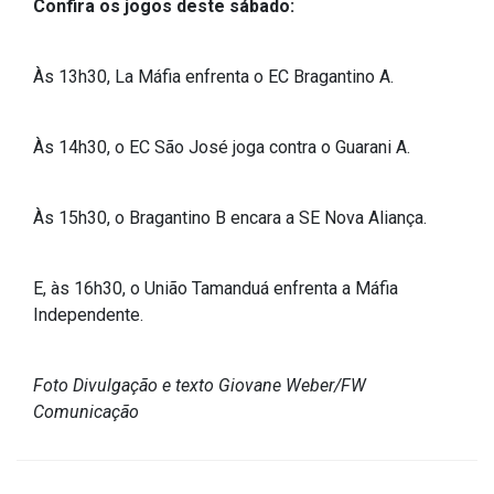
Concursos
Confira os jogos deste sábado:
Instruções Normativas
Licitações
Às 13h30, La Máfia enfrenta o EC Bragantino A.
Dispensas e Inexigibilidades
Chamamentos Públicos
Às 14h30, o EC São José joga contra o Guarani A.
Leis, Decretos e Portarias
Às 15h30, o Bragantino B encara a SE Nova Aliança.
E, às 16h30, o União Tamanduá enfrenta a Máfia
Transparência
Independente.
Portal da Transparência
Radar da Transparência
Foto Divulgação e texto Giovane Weber/FW
Cespro
Comunicação