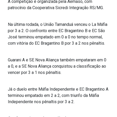
A competição é organizada pela Aemaso, com
IPTU 2026
patrocínio da Cooperativa Sicredi Integração RS/MG.
Nota Fiscal Eletrônica
Ouvidoria
Na última rodada, o União Tamanduá venceu o La Máfia
por 3 a 2. O confronto entre EC Bragantino B e EC São
Portal do Cidadão
José terminou empatado em 0 a 0 no tempo normal,
Portal do Servidor
com vitória do EC Bragantino B por 3 a 2 nos pênaltis.
Guarani A e SE Nova Aliança também empataram em 0
Publicações
a 0, e a SE Nova Aliança conquistou a classificação ao
vencer por 3 a 1 nos pênaltis.
Diário Oficial (Novo)
Diário Oficial (Até 30/04)
Já o duelo entre Máfia Independente e EC Bragantino A
Recursos Humanos
terminou empatado em 2 a 2, com triunfo da Máfia
Processo Seletivo
Independente nos pênaltis por 3 a 2.
Seletivo Simplificado