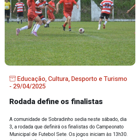
Estrutura Organizacional
Secretarias
Administração
Agricultura e Meio Ambiente
Assistência Social
Educação, Cultura, Desporto e Turismo
Educação, Cultura, Desporto e Turismo
- 29/04/2025
Obras
Rodada define os finalistas
Saúde
A comunidade de Sobradinho sedia neste sábado, dia
3, a rodada que definirá os finalistas do Campeonato
Municipal de Futebol Sete. Os jogos iniciam às 13h30.
Serviços