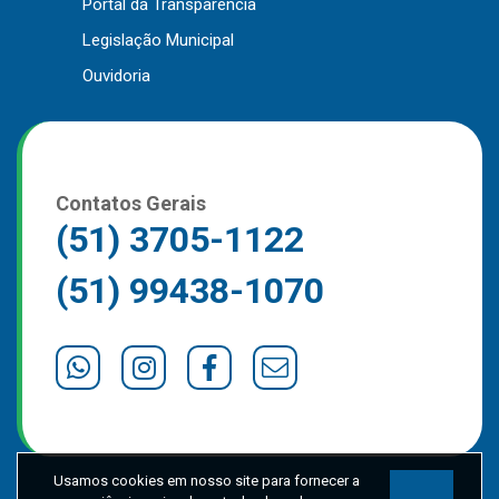
Portal da Transparência
Legislação Municipal
Ouvidoria
Contatos Gerais
(51) 3705-1122
(51) 99438-1070
Usamos cookies em nosso site para fornecer a
experiência mais relevante, lembrando suas
preferências e visitas repetidas. Ao clicar em
Aceitar
“Aceitar”, você concorda com o uso de TODOS os
cookies..