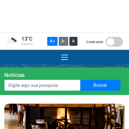
13°C
A+
A-
A
Contraste
Nublado
Notícias
Institucional
Buscar
A Prefeitura
Gabinete do Prefeito
Gabinete do Vice-prefeito
História do Município
Símbolos Oficiais