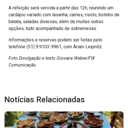
IPTU 2026
A refeição será servida a partir das 12h, reunindo um
cardápio variado com lasanha, carnes, risoto, bolinho de
Nota Fiscal Eletrônica
batata, saladas diversas, além de muitas outras
Ouvidoria
opções, tudo acompanhado de sobremesas.
Portal do Cidadão
Informações e reservas podem ser feitas pelo
Portal do Servidor
telefone (51) 9.9103-9961, com Ariani Leipnitz.
Foto Divulgação e texto Giovane Weber/FW
Comunicação
Publicações
Diário Oficial (Novo)
Diário Oficial (Até 30/04)
Notícias Relacionadas
Recursos Humanos
Processo Seletivo
Seletivo Simplificado