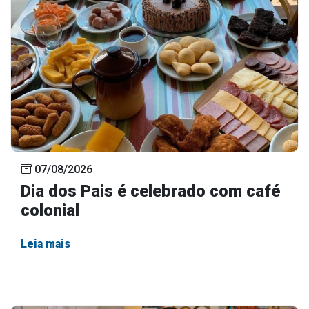
Concursos
Instruções Normativas
Licitações
Dispensas e Inexigibilidades
Chamamentos Públicos
Leis, Decretos e Portarias
07/08/2026
Transparência
Dia dos Pais é celebrado com café
colonial
Portal da Transparência
Radar da Transparência
Leia mais
Cespro