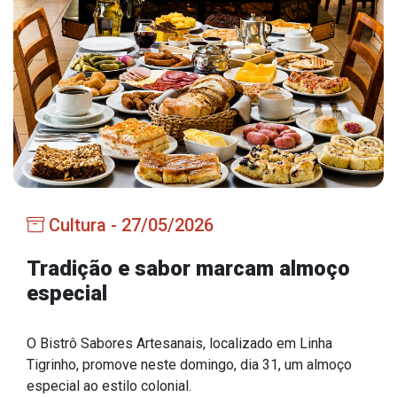
Estrutura Organizacional
Secretarias
Administração
Agricultura e Meio Ambiente
Assistência Social
Cultura - 27/05/2026
Educação, Cultura, Desporto e Turismo
Obras
Tradição e sabor marcam almoço
especial
Saúde
O Bistrô Sabores Artesanais, localizado em Linha
Tigrinho, promove neste domingo, dia 31, um almoço
Serviços
especial ao estilo colonial.