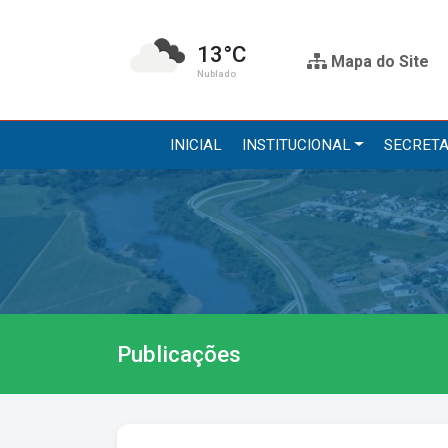
13°C
Mapa do Site
Nublado
INICIAL
INSTITUCIONAL
SECRETA
Institucional
Secre
A Prefeitura
Administr
Gabinete do Prefeito
Agricultur
Gabinete do Vice-prefeito
Assistênci
Publicações
História do Município
Educação, 
Símbolos Oficiais
Obras
Estrutura Organizacional
Saúde