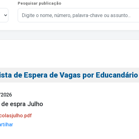
Pesquisar publicação
s
ista de Espera de Vagas por Educandário
s
/2026
a de espra Julho
ial
olasjulho.pdf
tilhar