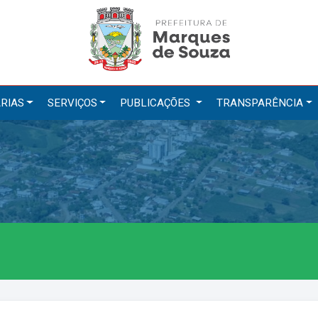
RIAS
SERVIÇOS
PUBLICAÇÕES
TRANSPARÊNCIA
tarias
Serviços
ação
IPTU 2026
a e Meio Ambiente
Nota Fiscal Eletrônica
a Social
Ouvidoria
Cultura, Desporto e Turismo
Portal do Cidadão
Portal do Servidor