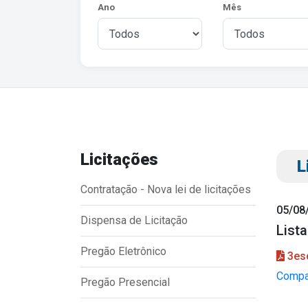
Ano
Mês
Licitações
Transparência
Outro
L
Portal da Transparência
Download
Contratação - Nova lei de licitações
Radar da Transparência
Notícias
05/08
Dispensa de Licitação
List
Cespro
Contato
Pregão Eletrônico
Página Inic
3esc
Compar
Pregão Presencial