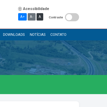
A+
A-
A
Contraste
DOWNLOADS
NOTÍCIAS
CONTATO
Publicações
Diário Oficial (Novo)
Diário Oficial (Até 30/04)
Recursos Humanos
Processo Seletivo
Seletivo Simplificado
Concursos