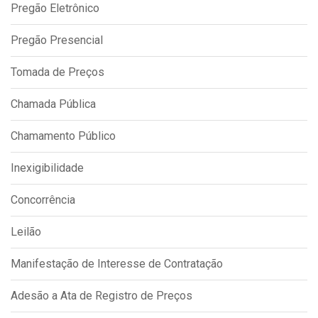
Pregão Eletrônico
IPTU 2026
Nota Fiscal Eletrônica
Pregão Presencial
Ouvidoria
Tomada de Preços
Portal do Cidadão
Chamada Pública
Portal do Servidor
Chamamento Público
Inexigibilidade
Publicações
Concorrência
Diário Oficial (Novo)
Diário Oficial (Até 30/04)
Leilão
Recursos Humanos
Manifestação de Interesse de Contratação
Processo Seletivo
Adesão a Ata de Registro de Preços
Seletivo Simplificado