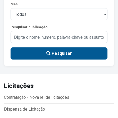
Mês
Estrutura Organizacional
Pesquisar publicação
Secretarias
Administração
Agricultura e Meio Ambiente
Pesquisar
Assistência Social
Educação, Cultura, Desporto e Turismo
Obras
Licitações
Saúde
Contratação - Nova lei de licitações
Dispensa de Licitação
Serviços