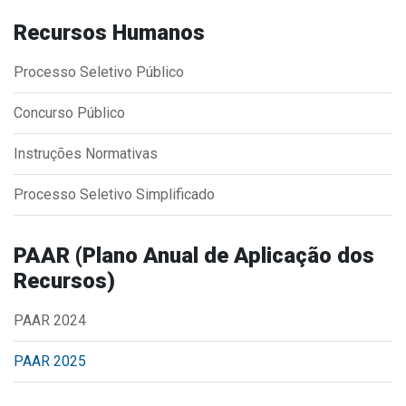
Concursos
Recursos Humanos
Instruções Normativas
Licitações
Processo Seletivo Público
Dispensas e Inexigibilidades
Concurso Público
Chamamentos Públicos
Leis, Decretos e Portarias
Instruções Normativas
Processo Seletivo Simplificado
Transparência
PAAR (Plano Anual de Aplicação dos
Recursos)
Portal da Transparência
Radar da Transparência
PAAR 2024
Cespro
PAAR 2025