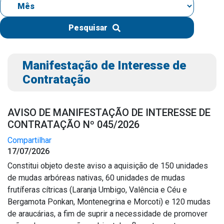
IPTU 2026
Nota Fiscal Eletrônica
Pesquisar
Ouvidoria
Portal do Cidadão
Manifestação de Interesse de
Portal do Servidor
Contratação
AVISO DE MANIFESTAÇÃO DE INTERESSE DE
CONTRATAÇÃO Nº 045/2026
Publicações
Compartilhar
Diário Oficial (Novo)
17/07/2026
Diário Oficial (Até 30/04)
Constitui objeto deste aviso a aquisição de 150 unidades
de mudas arbóreas nativas, 60 unidades de mudas
Recursos Humanos
frutíferas cítricas (Laranja Umbigo, Valência e Céu e
Processo Seletivo
Bergamota Ponkan, Montenegrina e Morcoti) e 120 mudas
Seletivo Simplificado
de araucárias, a fim de suprir a necessidade de promover