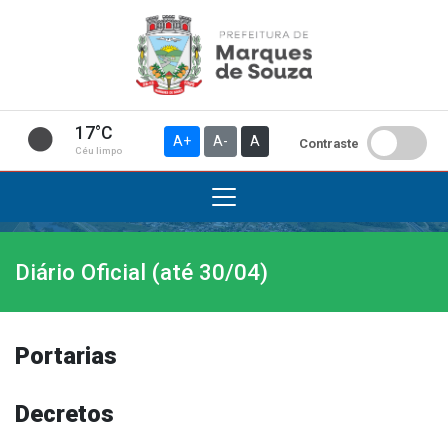
17°C
A+
A-
A
Contraste
Céu limpo
Diário Oficial (até 30/04)
Institucional
A Prefeitura
Gabinete do Prefeito
Portarias
Gabinete do Vice-prefeito
História do Município
Decretos
Símbolos Oficiais