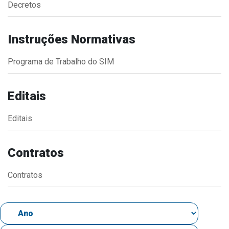
Decretos
Estrutura Organizacional
Instruções Normativas
Programa de Trabalho do SIM
Secretarias
Administração
Editais
Agricultura e Meio Ambiente
Editais
Assistência Social
Educação, Cultura, Desporto e Turismo
Contratos
Obras
Saúde
Contratos
Serviços