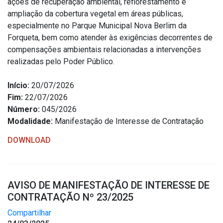
ações de recuperação ambiental, reflorestamento e
Concursos
ampliação da cobertura vegetal em áreas públicas,
Instruções Normativas
especialmente no Parque Municipal Nova Berlim da
Licitações
Forqueta, bem como atender às exigências decorrentes de
compensações ambientais relacionadas a intervenções
Dispensas e Inexigibilidades
realizadas pelo Poder Público.
Chamamentos Públicos
Leis, Decretos e Portarias
Início:
20/07/2026
Fim:
22/07/2026
Número:
045/2026
Modalidade:
Manifestação de Interesse de Contratação
Transparência
DOWNLOAD
Portal da Transparência
Radar da Transparência
AVISO DE MANIFESTAÇÃO DE INTERESSE DE
Cespro
CONTRATAÇÃO Nº 23/2025
Compartilhar