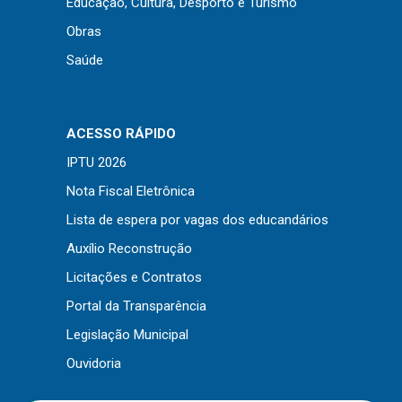
Educação, Cultura, Desporto e Turismo
Outros
Obras
Downloads
Saúde
Notícias
Contato
ACESSO RÁPIDO
Página Inicial
IPTU 2026
Nota Fiscal Eletrônica
Lista de espera por vagas dos educandários
Auxílio Reconstrução
Licitações e Contratos
Portal da Transparência
Legislação Municipal
Ouvidoria