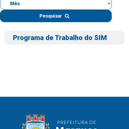
IPTU 2026
Nota Fiscal Eletrônica
Pesquisar
Ouvidoria
Portal do Cidadão
Programa de Trabalho do SIM
Portal do Servidor
Publicações
Diário Oficial (Novo)
Diário Oficial (Até 30/04)
Recursos Humanos
Processo Seletivo
Seletivo Simplificado