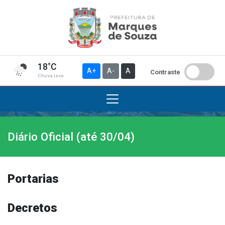
18°C
A+
A-
A
Contraste
Chuva leve
Diário Oficial (até 30/04)
Institucional
A Prefeitura
Gabinete do Prefeito
Portarias
Gabinete do Vice-prefeito
História do Município
Decretos
Símbolos Oficiais