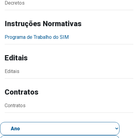
Decretos
Estrutura Organizacional
Instruções Normativas
Programa de Trabalho do SIM
Secretarias
Administração
Editais
Agricultura e Meio Ambiente
Editais
Assistência Social
Educação, Cultura, Desporto e Turismo
Contratos
Obras
Saúde
Contratos
Serviços