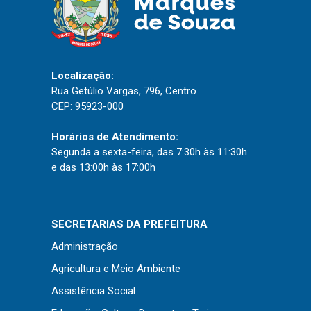
Concursos
Instruções Normativas
Licitações
Dispensas e Inexigibilidades
Localização:
Chamamentos Públicos
Rua Getúlio Vargas, 796, Centro
CEP: 95923-000
Leis, Decretos e Portarias
Horários de Atendimento:
Segunda a sexta-feira, das 7:30h às 11:30h
e das 13:00h às 17:00h
Transparência
Portal da Transparência
SECRETARIAS DA PREFEITURA
Radar da Transparência
Administração
Cespro
Agricultura e Meio Ambiente
Assistência Social