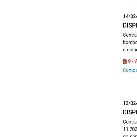
14/02
DISP
Contr
bombon
no art
9 -
Compar
12/02
DISP
Contra
11.782
de ser