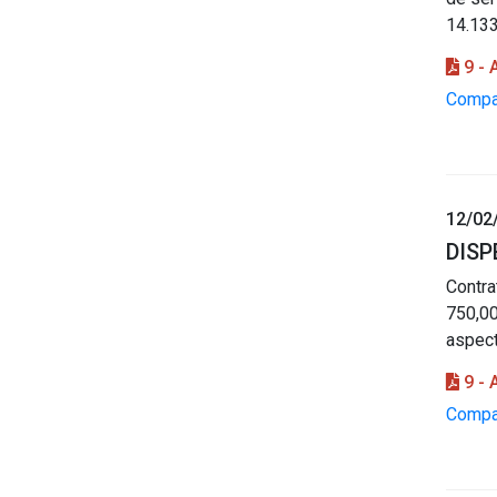
14.13
9 -
Compar
12/02
DISP
Contr
750,00
aspect
9 -
Compar