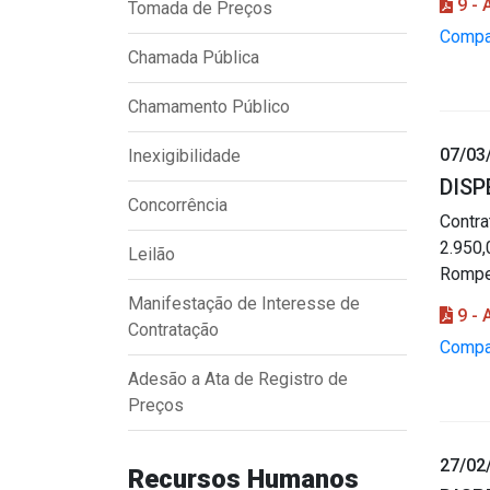
9 -
Tomada de Preços
Compar
Chamada Pública
Chamamento Público
07/03
Inexigibilidade
DISP
Concorrência
Contr
2.950,
Leilão
Romped
Manifestação de Interesse de
9 -
Contratação
Compar
Adesão a Ata de Registro de
Preços
27/02
Recursos Humanos