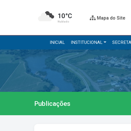
10°C
Mapa do Site
Nublado
INICIAL
INSTITUCIONAL
SECRETA
Institucional
Secre
A Prefeitura
Administr
Gabinete do Prefeito
Agricultur
Gabinete do Vice-prefeito
Assistênci
Publicações
História do Município
Educação, 
Símbolos Oficiais
Obras
Estrutura Organizacional
Saúde