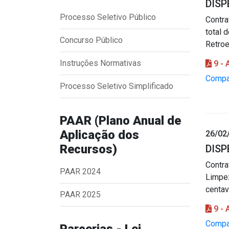
DISP
Processo Seletivo Público
Contr
total 
Concurso Público
Retroe
Instruções Normativas
9 -
Compar
Processo Seletivo Simplificado
PAAR (Plano Anual de
Aplicação dos
26/02
Recursos)
DISP
Contra
PAAR 2024
Limpez
centav
PAAR 2025
9 -
Compar