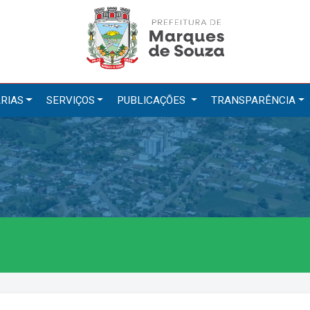
RIAS
SERVIÇOS
PUBLICAÇÕES
TRANSPARÊNCIA
tarias
Serviços
ação
IPTU 2026
a e Meio Ambiente
Nota Fiscal Eletrônica
a Social
Ouvidoria
Cultura, Desporto e Turismo
Portal do Cidadão
Portal do Servidor