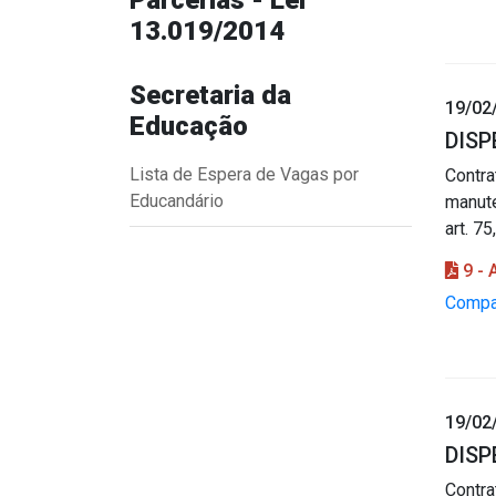
Parcerias - Lei
13.019/2014
Secretaria da
19/02
Educação
DISP
Lista de Espera de Vagas por
Contra
Educandário
manut
art. 7
9 -
Compar
19/02
DISP
Contr