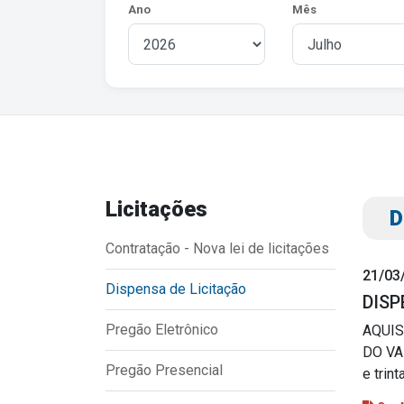
Ano
Mês
Licitações
Transparência
Outro
D
Portal da Transparência
Download
Contratação - Nova lei de licitações
Radar da Transparência
Notícias
21/03
Dispensa de Licitação
DISP
Cespro
Contato
Pregão Eletrônico
AQUIS
Página Inic
DO VAL
Pregão Presencial
e trin