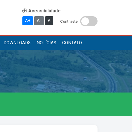
A+
A-
A
Contraste
DOWNLOADS
NOTÍCIAS
CONTATO
Publicações
Diário Oficial (Novo)
Diário Oficial (Até 30/04)
Recursos Humanos
Processo Seletivo
Seletivo Simplificado
Concursos