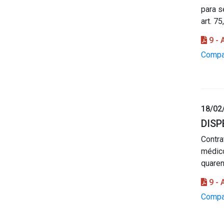
para s
art. 7
9 -
Compar
18/02
DISP
Contr
médico
quaren
9 -
Compar