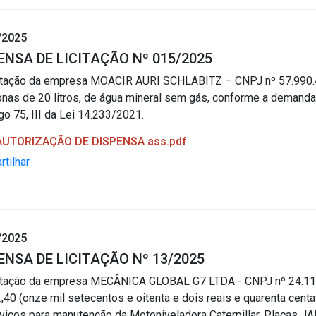
/2025
ENSA DE LICITAÇÃO Nº 015/2025
atação da empresa MOACIR AURI SCHLABITZ – CNPJ nº 57.990.4
as de 20 litros, de água mineral sem gás, conforme a demanda
igo 75, III da Lei 14.233/2021.
 AUTORIZAÇÃO DE DISPENSA ass.pdf
tilhar
/2025
ENSA DE LICITAÇÃO Nº 13/2025
tação da empresa MECÂNICA GLOBAL G7 LTDA - CNPJ nº 24.111.
,40 (onze mil setecentos e oitenta e dois reais e quarenta cen
viços para manutenção da Motoniveladora Caterpillar, Placas JAP