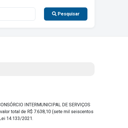
Instruções Normativas
Licitações
Pesquisar
Dispensas e Inexigibilidades
Chamamentos Públicos
Leis, Decretos e Portarias
 CONSÓRCIO INTERMUNICIPAL DE SERVIÇOS
or total de R$ 7.638,10 (sete mil seiscentos
 Lei 14.133/2021.