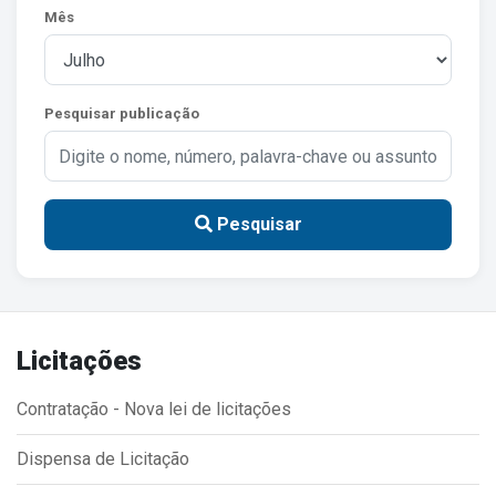
Mês
Estrutura Organizacional
Pesquisar publicação
Secretarias
Administração
Agricultura e Meio Ambiente
Pesquisar
Assistência Social
Educação, Cultura, Desporto e Turismo
Obras
Licitações
Saúde
Contratação - Nova lei de licitações
Dispensa de Licitação
Serviços