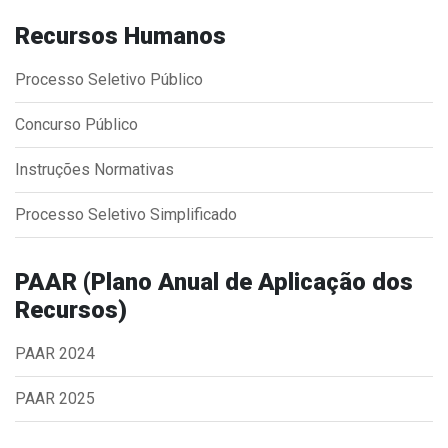
Concursos
Recursos Humanos
Instruções Normativas
Licitações
Processo Seletivo Público
Dispensas e Inexigibilidades
Concurso Público
Chamamentos Públicos
Leis, Decretos e Portarias
Instruções Normativas
Processo Seletivo Simplificado
Transparência
PAAR (Plano Anual de Aplicação dos
Recursos)
Portal da Transparência
Radar da Transparência
PAAR 2024
Cespro
PAAR 2025