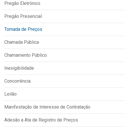
Pregão Eletrônico
IPTU 2026
Nota Fiscal Eletrônica
Pregão Presencial
Ouvidoria
Tomada de Preços
Portal do Cidadão
Chamada Pública
Portal do Servidor
Chamamento Público
Inexigibilidade
Publicações
Concorrência
Diário Oficial (Novo)
Diário Oficial (Até 30/04)
Leilão
Recursos Humanos
Manifestação de Interesse de Contratação
Processo Seletivo
Adesão a Ata de Registro de Preços
Seletivo Simplificado