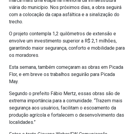
viária do município. Nos próximos dias, a obra seguirá
IPTU 2026
com a colocação da capa asfáltica e a sinalização do
Nota Fiscal Eletrônica
trecho.
Ouvidoria
O projeto contempla 1,2 quilômetros de extensão e
Portal do Cidadão
envolve um investimento superior a R$ 2,1 milhões,
Portal do Servidor
garantindo maior segurança, conforto e mobilidade para
os moradores.
Esta semana, também começaram as obras em Picada
Flor, e em breve os trabalhos seguirão para Picada
Publicações
May.
Diário Oficial (Novo)
Segundo o prefeito Fábio Mertz, essas obras são de
Diário Oficial (Até 30/04)
extrema importância para a comunidade. “Trazem mais
Recursos Humanos
segurança aos usuários, facilitam o escoamento da
produção agrícola e fortalecem o desenvolvimento das
Processo Seletivo
localidades.”
Seletivo Simplificado
Fotos e texto Giovane Weber/FW Comunicação