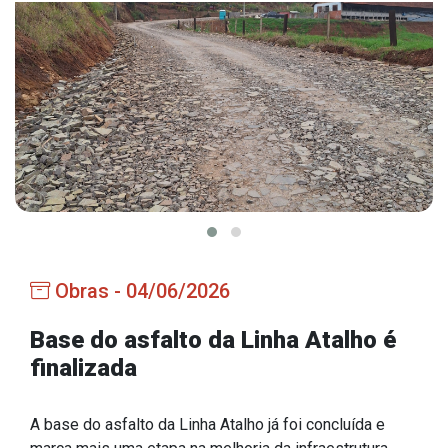
Estrutura Organizacional
Secretarias
Administração
Agricultura e Meio Ambiente
Assistência Social
Educação, Cultura, Desporto e Turismo
Obras - 04/06/2026
Obras
Saúde
Base do asfalto da Linha Atalho é
finalizada
A base do asfalto da Linha Atalho já foi concluída e
Serviços
marca mais uma etapa na melhoria da infraestrutura