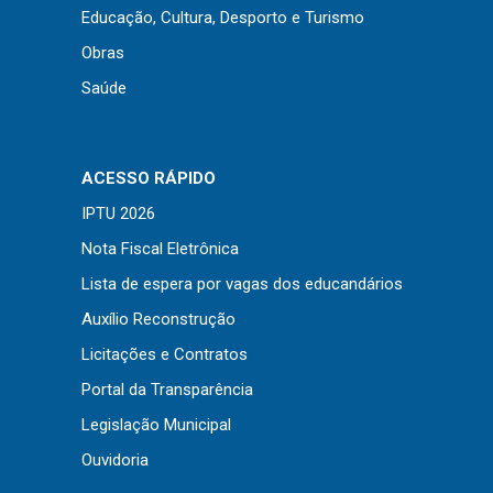
Educação, Cultura, Desporto e Turismo
Obras
Saúde
ACESSO RÁPIDO
IPTU 2026
Nota Fiscal Eletrônica
Lista de espera por vagas dos educandários
Auxílio Reconstrução
Licitações e Contratos
Usamos cookies em nosso site para fornecer a
experiência mais relevante, lembrando suas
Portal da Transparência
preferências e visitas repetidas. Ao clicar em
Aceitar
Legislação Municipal
“Aceitar”, você concorda com o uso de TODOS os
cookies..
Ouvidoria