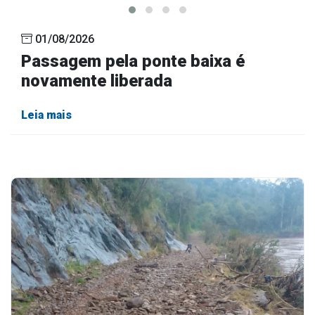
Outros
01/08/2026
Downloads
Passagem pela ponte baixa é
Notícias
novamente liberada
Contato
Leia mais
Página Inicial