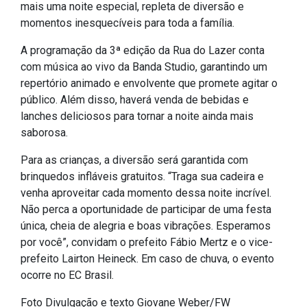
mais uma noite especial, repleta de diversão e
IPTU 2026
momentos inesquecíveis para toda a família.
Nota Fiscal Eletrônica
A programação da 3ª edição da Rua do Lazer conta
Ouvidoria
com música ao vivo da Banda Studio, garantindo um
Portal do Cidadão
repertório animado e envolvente que promete agitar o
público. Além disso, haverá venda de bebidas e
Portal do Servidor
lanches deliciosos para tornar a noite ainda mais
saborosa.
Para as crianças, a diversão será garantida com
Publicações
brinquedos infláveis gratuitos. “Traga sua cadeira e
venha aproveitar cada momento dessa noite incrível.
Diário Oficial (Novo)
Não perca a oportunidade de participar de uma festa
Diário Oficial (Até 30/04)
única, cheia de alegria e boas vibrações. Esperamos
por você”, convidam o prefeito Fábio Mertz e o vice-
Recursos Humanos
prefeito Lairton Heineck. Em caso de chuva, o evento
Processo Seletivo
ocorre no EC Brasil.
Seletivo Simplificado
Foto Divulgação e texto Giovane Weber/FW