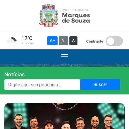
17°C
A+
A-
A
Contraste
Nublado
Notícias
Institucional
Buscar
A Prefeitura
Gabinete do Prefeito
Gabinete do Vice-prefeito
História do Município
Símbolos Oficiais