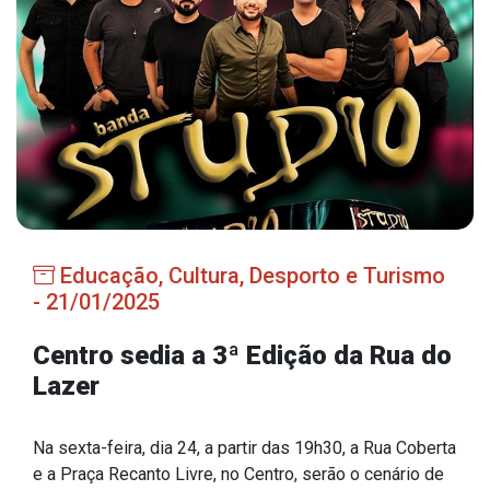
Estrutura Organizacional
Secretarias
Administração
Agricultura e Meio Ambiente
Assistência Social
Educação, Cultura, Desporto e Turismo
Educação, Cultura, Desporto e Turismo
- 21/01/2025
Obras
Centro sedia a 3ª Edição da Rua do
Saúde
Lazer
Na sexta-feira, dia 24, a partir das 19h30, a Rua Coberta
Serviços
e a Praça Recanto Livre, no Centro, serão o cenário de