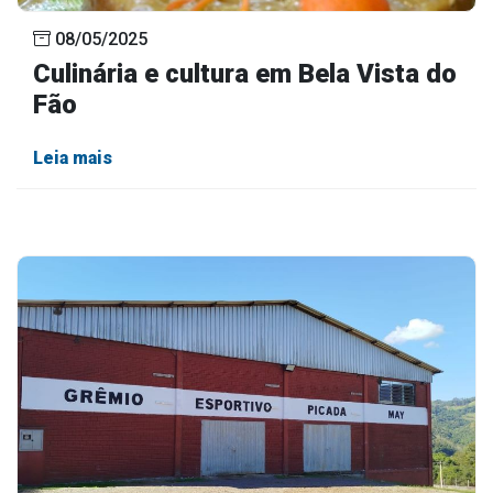
Outros
08/05/2025
Culinária e cultura em Bela Vista do
Downloads
Fão
Notícias
Contato
Leia mais
Página Inicial