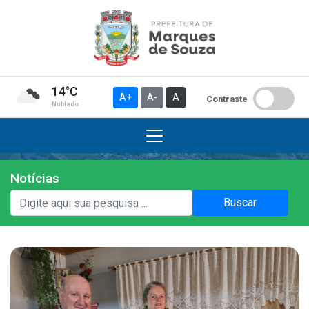
14°C
A+
A-
A
Contraste
Nublado
Notícias
Institucional
Buscar
A Prefeitura
Gabinete do Prefeito
Gabinete do Vice-prefeito
História do Município
Símbolos Oficiais