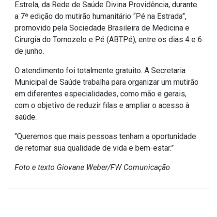
Concursos
Estrela, da Rede de Saúde Divina Providência, durante
a 7ª edição do mutirão humanitário “Pé na Estrada”,
Instruções Normativas
promovido pela Sociedade Brasileira de Medicina e
Licitações
Cirurgia do Tornozelo e Pé (ABTPé), entre os dias 4 e 6
Dispensas e Inexigibilidades
de junho.
Chamamentos Públicos
O atendimento foi totalmente gratuito. A Secretaria
Leis, Decretos e Portarias
Municipal de Saúde trabalha para organizar um mutirão
em diferentes especialidades, como mão e gerais,
com o objetivo de reduzir filas e ampliar o acesso à
saúde.
Transparência
“Queremos que mais pessoas tenham a oportunidade
de retomar sua qualidade de vida e bem-estar.”
Portal da Transparência
Radar da Transparência
Foto e texto Giovane Weber/FW Comunicação
Cespro