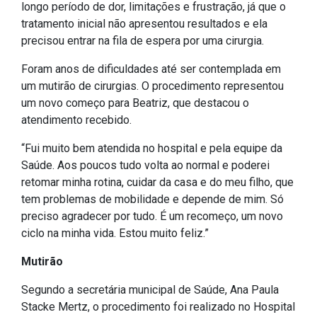
longo período de dor, limitações e frustração, já que o
IPTU 2026
tratamento inicial não apresentou resultados e ela
Nota Fiscal Eletrônica
precisou entrar na fila de espera por uma cirurgia.
Ouvidoria
Foram anos de dificuldades até ser contemplada em
Portal do Cidadão
um mutirão de cirurgias. O procedimento representou
um novo começo para Beatriz, que destacou o
Portal do Servidor
atendimento recebido.
“Fui muito bem atendida no hospital e pela equipe da
Saúde. Aos poucos tudo volta ao normal e poderei
Publicações
retomar minha rotina, cuidar da casa e do meu filho, que
tem problemas de mobilidade e depende de mim. Só
Diário Oficial (Novo)
preciso agradecer por tudo. É um recomeço, um novo
Diário Oficial (Até 30/04)
ciclo na minha vida. Estou muito feliz.”
Recursos Humanos
Mutirão
Processo Seletivo
Segundo a secretária municipal de Saúde, Ana Paula
Seletivo Simplificado
Stacke Mertz, o procedimento foi realizado no Hospital