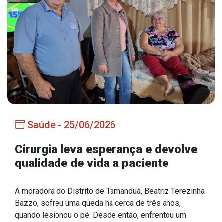
Estrutura Organizacional
Secretarias
Administração
Agricultura e Meio Ambiente
Assistência Social
Saúde - 25/06/2026
Educação, Cultura, Desporto e Turismo
Obras
Cirurgia leva esperança e devolve
qualidade de vida a paciente
Saúde
A moradora do Distrito de Tamanduá, Beatriz Terezinha
Bazzo, sofreu uma queda há cerca de três anos,
Serviços
quando lesionou o pé. Desde então, enfrentou um