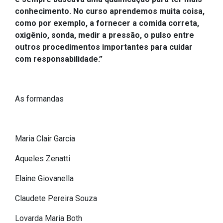
conhecimento. No curso aprendemos muita coisa,
Outros
como por exemplo, a fornecer a comida correta,
Downloads
oxigênio, sonda, medir a pressão, o pulso entre
outros procedimentos importantes para cuidar
Notícias
com responsabilidade.”
Contato
Página Inicial
As formandas
Maria Clair Garcia
Aqueles Zenatti
Elaine Giovanella
Claudete Pereira Souza
Lovarda Maria Both