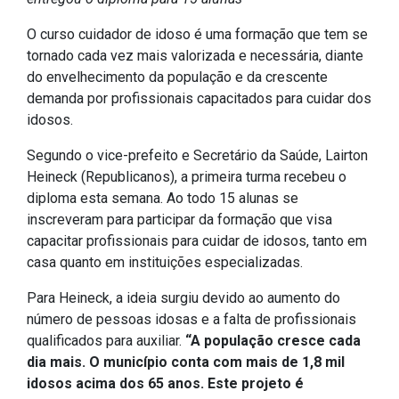
IPTU 2026
O curso cuidador de idoso é uma formação que tem se
Nota Fiscal Eletrônica
tornado cada vez mais valorizada e necessária, diante
do envelhecimento da população e da crescente
Ouvidoria
demanda por profissionais capacitados para cuidar dos
Portal do Cidadão
idosos.
Portal do Servidor
Segundo o vice-prefeito e Secretário da Saúde, Lairton
Heineck (Republicanos), a primeira turma recebeu o
diploma esta semana. Ao todo 15 alunas se
inscreveram para participar da formação que visa
Publicações
capacitar profissionais para cuidar de idosos, tanto em
Diário Oficial (Novo)
casa quanto em instituições especializadas.
Diário Oficial (Até 30/04)
Para Heineck, a ideia surgiu devido ao aumento do
Recursos Humanos
número de pessoas idosas e a falta de profissionais
qualificados para auxiliar.
“A população cresce cada
Processo Seletivo
dia mais. O município conta com mais de 1,8 mil
Seletivo Simplificado
idosos acima dos 65 anos. Este projeto é