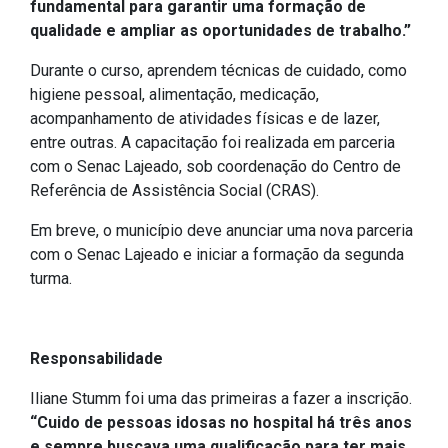
Concursos
fundamental para garantir uma formação de
qualidade e ampliar as oportunidades de trabalho.”
Instruções Normativas
Licitações
Durante o curso, aprendem técnicas de cuidado, como
higiene pessoal, alimentação, medicação,
Dispensas e Inexigibilidades
acompanhamento de atividades físicas e de lazer,
Chamamentos Públicos
entre outras. A capacitação foi realizada em parceria
Leis, Decretos e Portarias
com o Senac Lajeado, sob coordenação do Centro de
Referência de Assistência Social (CRAS).
Em breve, o município deve anunciar uma nova parceria
com o Senac Lajeado e iniciar a formação da segunda
Transparência
turma.
Portal da Transparência
Radar da Transparência
Responsabilidade
Cespro
Iliane Stumm foi uma das primeiras a fazer a inscrição.
“Cuido de pessoas idosas no hospital há três anos
e sempre buscava uma qualificação para ter mais