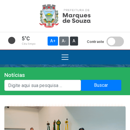
5°C
A+
A-
A
Contraste
Céu limpo
Notícias
Institucional
Buscar
A Prefeitura
Gabinete do Prefeito
Gabinete do Vice-prefeito
História do Município
Símbolos Oficiais