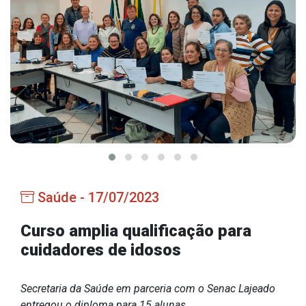
Estrutura Organizacional
Secretarias
Administração
Agricultura e Meio Ambiente
Assistência Social
Educação, Cultura, Desporto e Turismo
Saúde - 17/07/2023
Obras
Saúde
Curso amplia qualificação para
cuidadores de idosos
Secretaria da Saúde em parceria com o Senac Lajeado
Serviços
entregou o diploma para 15 alunas