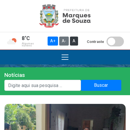
8°C
A+
A-
A
Contraste
Algumas
nuvens
Notícias
Institucional
Buscar
A Prefeitura
Gabinete do Prefeito
Gabinete do Vice-prefeito
História do Município
Símbolos Oficiais