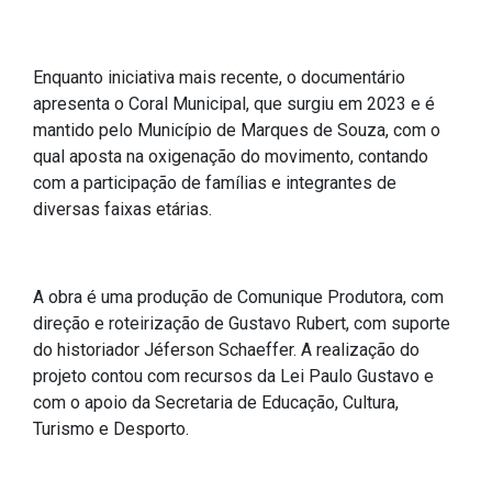
Concursos
Instruções Normativas
Licitações
Enquanto iniciativa mais recente, o documentário
apresenta o Coral Municipal, que surgiu em 2023 e é
Dispensas e Inexigibilidades
mantido pelo Município de Marques de Souza, com o
Chamamentos Públicos
qual aposta na oxigenação do movimento, contando
Leis, Decretos e Portarias
com a participação de famílias e integrantes de
diversas faixas etárias.
Transparência
A obra é uma produção de Comunique Produtora, com
direção e roteirização de Gustavo Rubert, com suporte
Portal da Transparência
do historiador Jéferson Schaeffer. A realização do
Radar da Transparência
projeto contou com recursos da Lei Paulo Gustavo e
com o apoio da Secretaria de Educação, Cultura,
Cespro
Turismo e Desporto.