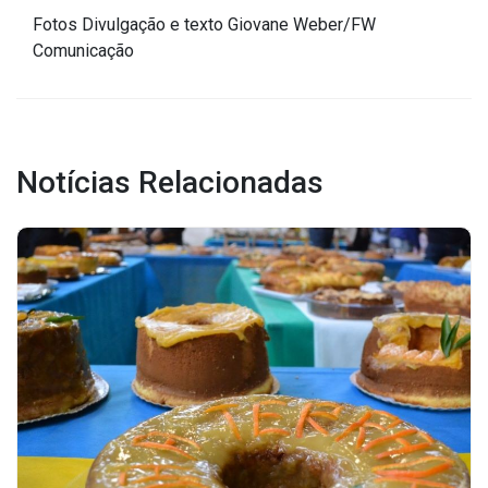
Fotos Divulgação e texto Giovane Weber/FW
Outros
Comunicação
Downloads
Notícias
Contato
Notícias Relacionadas
Página Inicial