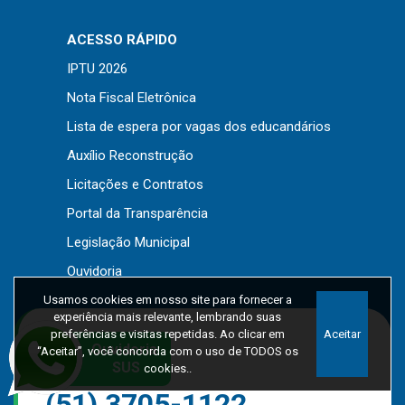
ACESSO RÁPIDO
IPTU 2026
Nota Fiscal Eletrônica
Lista de espera por vagas dos educandários
Auxílio Reconstrução
Licitações e Contratos
Portal da Transparência
Legislação Municipal
Ouvidoria
Usamos cookies em nosso site para fornecer a
experiência mais relevante, lembrando suas
preferências e visitas repetidas. Ao clicar em
Aceitar
“Aceitar”, você concorda com o uso de TODOS os
cookies..
Contatos Gerais
(51) 3705-1122