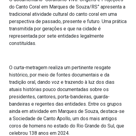
do Canto Coral em Marques de Souza/RS” apresenta a
IPTU 2026
tradicional atividade cultural do canto coral em uma
Nota Fiscal Eletrônica
perspectiva de passado, presente e futuro. Uma prática
Ouvidoria
transmitida por gerações e que na cidade é
representada por sete entidades legalmente
Portal do Cidadão
constituídas.
Portal do Servidor
O curta-metragem realiza um pertinente resgate
histórico, por meio de fontes documentais e da
Publicações
tradição oral, dando voz e trazendo à luz dos dias
Diário Oficial (Novo)
atuais histórias pouco documentadas sobre os
presidentes, cantores, porta-bandeiras, guarda-
Diário Oficial (Até 30/04)
bandeiras e regentes das entidades. Entre os grupos
Recursos Humanos
ainda em atividade em Marques de Souza, destaca-se
Processo Seletivo
a Sociedade de Canto Apollo, um dos mais antigos
coros de homens no estado do Rio Grande do Sul, que
Seletivo Simplificado
celebrou 138 anos em 2024.