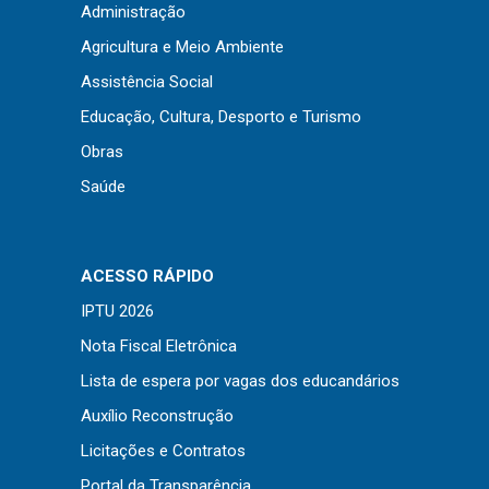
Administração
Agricultura e Meio Ambiente
Assistência Social
Educação, Cultura, Desporto e Turismo
Obras
Saúde
ACESSO RÁPIDO
IPTU 2026
Nota Fiscal Eletrônica
Usamos cookies em nosso site para fornecer a
Lista de espera por vagas dos educandários
experiência mais relevante, lembrando suas
preferências e visitas repetidas. Ao clicar em
Aceitar
Auxílio Reconstrução
“Aceitar”, você concorda com o uso de TODOS os
cookies..
Licitações e Contratos
Portal da Transparência