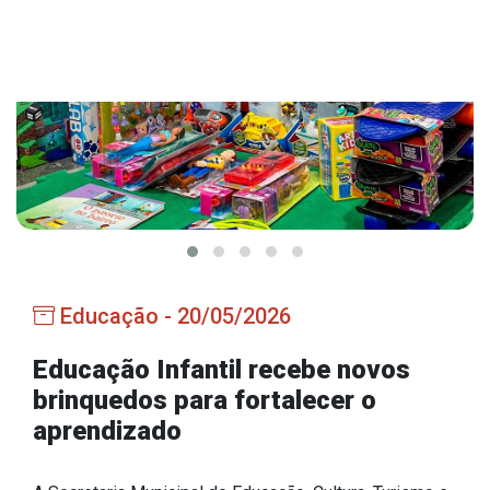
Estrutura Organizacional
Secretarias
Administração
Agricultura e Meio Ambiente
Assistência Social
Educação, Cultura, Desporto e Turismo
Educação - 20/05/2026
Obras
Saúde
Educação Infantil recebe novos
brinquedos para fortalecer o
aprendizado
Serviços