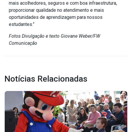
Concursos
mais acolhedores, seguros e com boa infraestrutura,
proporcionar qualidade no atendimento e mais
Instruções Normativas
oportunidades de aprendizagem para nossos
Licitações
estudantes.”
Dispensas e Inexigibilidades
Fotos Divulgação e texto Giovane Weber/FW
Chamamentos Públicos
Comunicação
Leis, Decretos e Portarias
Notícias Relacionadas
Transparência
Portal da Transparência
Radar da Transparência
Cespro