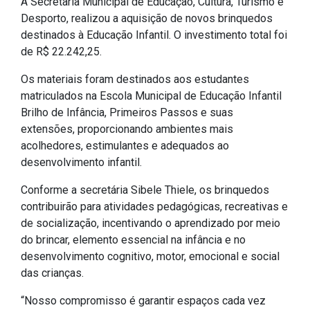
A Secretaria Municipal de Educação, Cultura, Turismo e
IPTU 2026
Desporto, realizou a aquisição de novos brinquedos
destinados à Educação Infantil. O investimento total foi
Nota Fiscal Eletrônica
de R$ 22.242,25.
Ouvidoria
Os materiais foram destinados aos estudantes
Portal do Cidadão
matriculados na Escola Municipal de Educação Infantil
Portal do Servidor
Brilho de Infância, Primeiros Passos e suas
extensões, proporcionando ambientes mais
acolhedores, estimulantes e adequados ao
desenvolvimento infantil.
Publicações
Conforme a secretária Sibele Thiele, os brinquedos
Diário Oficial (Novo)
contribuirão para atividades pedagógicas, recreativas e
de socialização, incentivando o aprendizado por meio
Diário Oficial (Até 30/04)
do brincar, elemento essencial na infância e no
Recursos Humanos
desenvolvimento cognitivo, motor, emocional e social
Processo Seletivo
das crianças.
Seletivo Simplificado
“Nosso compromisso é garantir espaços cada vez