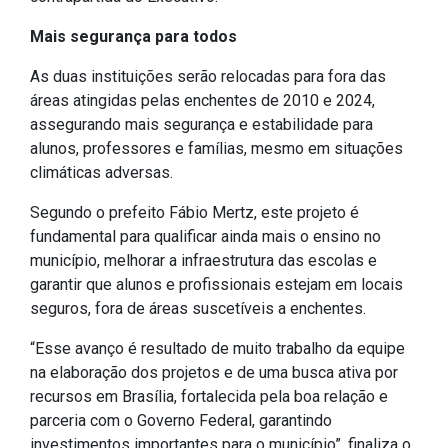
Concursos
Mais segurança para todos
Instruções Normativas
Licitações
As duas instituições serão relocadas para fora das
áreas atingidas pelas enchentes de 2010 e 2024,
Dispensas e Inexigibilidades
assegurando mais segurança e estabilidade para
Chamamentos Públicos
alunos, professores e famílias, mesmo em situações
Leis, Decretos e Portarias
climáticas adversas.
Segundo o prefeito Fábio Mertz, este projeto é
fundamental para qualificar ainda mais o ensino no
município, melhorar a infraestrutura das escolas e
Transparência
garantir que alunos e profissionais estejam em locais
seguros, fora de áreas suscetíveis a enchentes.
Portal da Transparência
Radar da Transparência
“Esse avanço é resultado de muito trabalho da equipe
na elaboração dos projetos e de uma busca ativa por
Cespro
recursos em Brasília, fortalecida pela boa relação e
parceria com o Governo Federal, garantindo
investimentos importantes para o município”, finaliza o