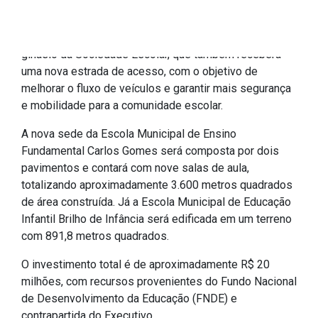
instituições de ensino no município. As obras estão
IPTU 2026
sendo executadas em uma área localizada ao lado do
Nota Fiscal Eletrônica
ginásio da Sociedade Escolar, que também receberá
Ouvidoria
uma nova estrada de acesso, com o objetivo de
melhorar o fluxo de veículos e garantir mais segurança
Portal do Cidadão
e mobilidade para a comunidade escolar.
Portal do Servidor
A nova sede da Escola Municipal de Ensino
Fundamental Carlos Gomes será composta por dois
pavimentos e contará com nove salas de aula,
Publicações
totalizando aproximadamente 3.600 metros quadrados
de área construída. Já a Escola Municipal de Educação
Diário Oficial (Novo)
Infantil Brilho de Infância será edificada em um terreno
Diário Oficial (Até 30/04)
com 891,8 metros quadrados.
Recursos Humanos
O investimento total é de aproximadamente R$ 20
Processo Seletivo
milhões, com recursos provenientes do Fundo Nacional
de Desenvolvimento da Educação (FNDE) e
Seletivo Simplificado
contrapartida do Executivo.