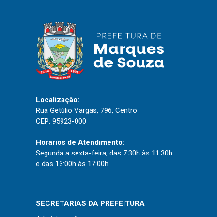
Localização:
Rua Getúlio Vargas, 796, Centro
CEP: 95923-000
Horários de Atendimento:
Segunda a sexta-feira, das 7:30h às 11:30h
e das 13:00h às 17:00h
Usamos cookies em nosso site para fornecer a
experiência mais relevante, lembrando suas
preferências e visitas repetidas. Ao clicar em
Aceitar
“Aceitar”, você concorda com o uso de TODOS os
cookies..
SECRETARIAS DA PREFEITURA
Administração