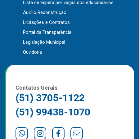
Lista de espera por vagas dos educandários
Auxílio Reconstrução
Licitações e Contratos
Portal da Transparência
Legislação Municipal
Ouvidoria
Contatos Gerais
(51) 3705-1122
Usamos cookies em nosso site para fornecer a
(51) 99438-1070
experiência mais relevante, lembrando suas
preferências e visitas repetidas. Ao clicar em
Aceitar
“Aceitar”, você concorda com o uso de TODOS os
cookies..