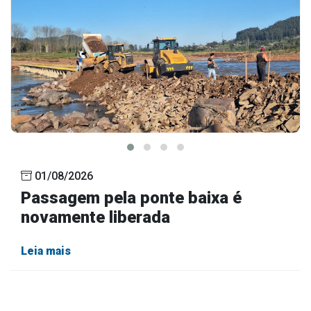
Concursos
Instruções Normativas
Licitações
Dispensas e Inexigibilidades
Chamamentos Públicos
Leis, Decretos e Portarias
01/08/2026
Transparência
Passagem pela ponte baixa é
Portal da Transparência
novamente liberada
Radar da Transparência
Leia mais
Cespro