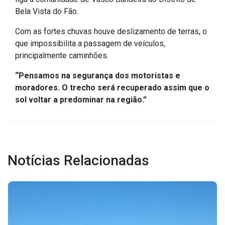
Bela Vista do Fão.
IPTU 2026
Nota Fiscal Eletrônica
Com as fortes chuvas houve deslizamento de terras, o
que impossibilita a passagem de veículos,
Ouvidoria
principalmente caminhões.
Portal do Cidadão
“Pensamos na segurança dos motoristas e
Portal do Servidor
moradores. O trecho será recuperado assim que o
sol voltar a predominar na região.”
Publicações
Diário Oficial (Novo)
Notícias Relacionadas
Diário Oficial (Até 30/04)
Recursos Humanos
Processo Seletivo
Seletivo Simplificado