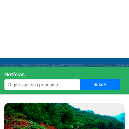
25°C
A+
A-
A
Contraste
Nublado
Notícias
Institucional
Buscar
A Prefeitura
Gabinete do Prefeito
Gabinete do Vice-prefeito
História do Município
Símbolos Oficiais