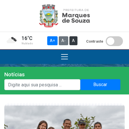
16°C
A+
A-
A
Contraste
Nublado
Notícias
Institucional
Buscar
A Prefeitura
Gabinete do Prefeito
Gabinete do Vice-prefeito
História do Município
Símbolos Oficiais