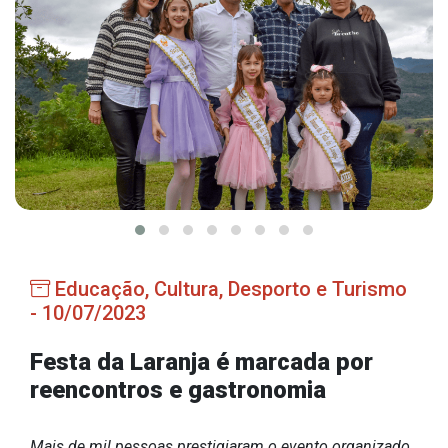
Estrutura Organizacional
Secretarias
Administração
Agricultura e Meio Ambiente
Assistência Social
Educação, Cultura, Desporto e Turismo
Educação, Cultura, Desporto e Turismo
Obras
- 10/07/2023
Saúde
Festa da Laranja é marcada por
reencontros e gastronomia
Serviços
Mais de mil pessoas prestigiaram o evento organizado