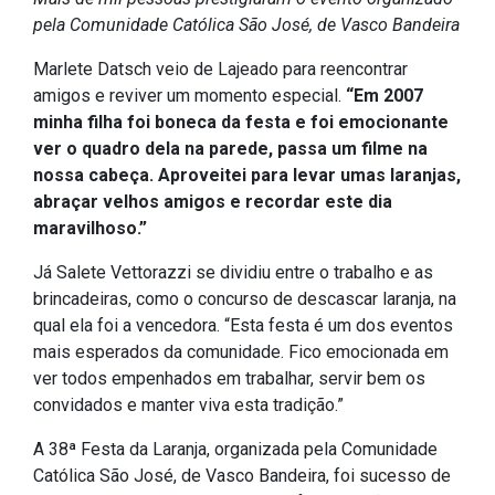
pela
IPTU 2026
Comunidade Católica São José, de Vasco Bandeira
Nota Fiscal Eletrônica
Marlete Datsch veio de Lajeado para reencontrar
amigos e reviver um momento especial.
Ouvidoria
“Em 2007
minha filha foi boneca da festa e foi emocionante
Portal do Cidadão
ver o quadro dela na parede, passa um filme na
Portal do Servidor
nossa cabeça. Aproveitei para levar umas laranjas,
abraçar velhos amigos e recordar este dia
maravilhoso.”
Já Salete Vettorazzi se dividiu entre o trabalho e as
Publicações
brincadeiras, como o concurso de descascar laranja, na
Diário Oficial (Novo)
qual ela foi a vencedora. “Esta festa é um dos eventos
mais esperados da comunidade. Fico emocionada em
Diário Oficial (Até 30/04)
ver todos empenhados em trabalhar, servir bem os
Recursos Humanos
convidados e manter viva esta tradição.”
Processo Seletivo
A 38ª Festa da Laranja, organizada pela Comunidade
Seletivo Simplificado
Católica São José, de Vasco Bandeira, foi sucesso de