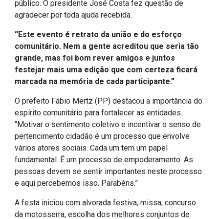
Concursos
público. O presidente José Costa fez questão de
agradecer por toda ajuda recebida.
Instruções Normativas
Licitações
“Este evento é retrato da união e do esforço
comunitário. Nem a gente acreditou que seria tão
Dispensas e Inexigibilidades
grande, mas foi bom rever amigos e juntos
Chamamentos Públicos
festejar mais uma edição que com certeza ficará
Leis, Decretos e Portarias
marcada na memória de cada participante.”
O prefeito Fábio Mertz (PP) destacou a importância do
espírito comunitário para fortalecer as entidades.
“Motivar o sentimento coletivo e incentivar o senso de
Transparência
pertencimento cidadão é um processo que envolve
vários atores sociais. Cada um tem um papel
Portal da Transparência
fundamental. É um processo de empoderamento. As
Radar da Transparência
pessoas devem se sentir importantes neste processo
Cespro
e aqui percebemos isso. Parabéns.”
A festa iniciou com alvorada festiva, missa, concurso
da motosserra, escolha dos melhores conjuntos de