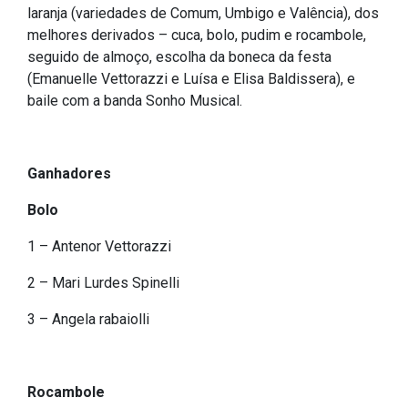
laranja (variedades de Comum, Umbigo e Valência), dos
Outros
melhores derivados – cuca, bolo, pudim e rocambole,
seguido de almoço, escolha da boneca da festa
Downloads
(Emanuelle Vettorazzi e Luísa e Elisa Baldissera), e
Notícias
baile com a banda Sonho Musical.
Contato
Página Inicial
Ganhadores
Bolo
1 – Antenor Vettorazzi
2 – Mari Lurdes Spinelli
3 – Angela rabaiolli
Rocambole