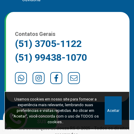
Contatos Gerais
(51) 3705-1122
(51) 99438-1070
Usamos cookies em nosso site para fornecer a
experiência mais relevante, lembrando suas
preferências e visitas repetidas. Ao clicar em
Aceitar
“Aceitar”, você concorda com o uso de TODOS os
cookies..
Prefeitura de Marques de Souza RS © 2025 - Todos os direitos