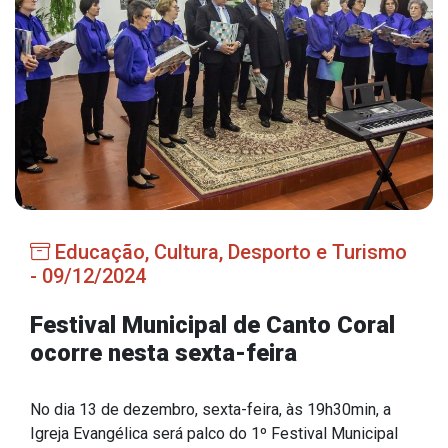
Estrutura Organizacional
Secretarias
Administração
Agricultura e Meio Ambiente
Assistência Social
Educação, Cultura, Desporto e Turismo
Educação, Cultura, Desporto e Turismo
- 09/12/2024
Obras
Festival Municipal de Canto Coral
Saúde
ocorre nesta sexta-feira
No dia 13 de dezembro, sexta-feira, às 19h30min, a
Serviços
Igreja Evangélica será palco do 1º Festival Municipal