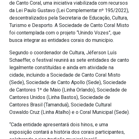
de Canto Coral, uma iniciativa viabilizada com recursos
IPTU 2026
da Lei Paulo Gustavo (Lei Complementar nº 195/2022),
Nota Fiscal Eletrônica
descentralizados pela Secretaria de Educação, Cultura,
Turismo e Desporto. A Sociedade de Canto Coral Misto
Ouvidoria
foi contemplada com o projeto “Unindo Vozes”, que
Portal do Cidadão
busca integrar as entidades corais do município.
Portal do Servidor
Segundo o coordenador de Cultura, Jéferson Luís
Schaeﬀer, o festival reunirá as sete entidades de canto
legalmente constituídas e ainda em atividade na
cidade, incluindo a Sociedade de Canto Coral Misto
Publicações
(Sede), Sociedade de Canto Apollo (Sede), Sociedade
de Cantores 1º de Maio (Linha Orlando), Sociedade de
Diário Oficial (Novo)
Cantores Unidos (Linha Bastos), Sociedade de
Diário Oficial (Até 30/04)
Cantores Brasil (Tamanduá), Sociedade Cultural
Recursos Humanos
Oswaldo Cruz (Linha Atalho) e o Coral Municipal (Sede).
Processo Seletivo
“Cada entidade apresentará dois hinos, e uma
Seletivo Simplificado
exposição contará a história dos corais participantes,