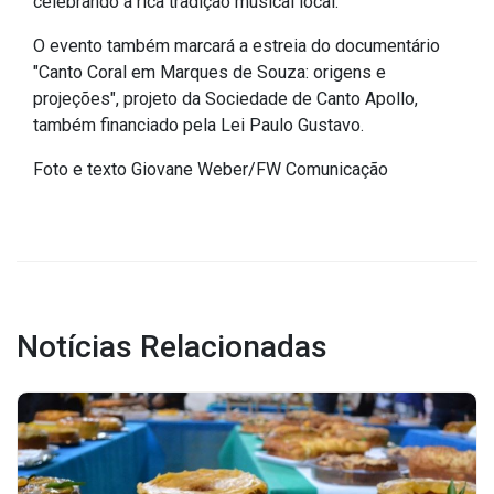
celebrando a rica tradição musical local.”
Concursos
Instruções Normativas
O evento também marcará a estreia do documentário
"Canto Coral em Marques de Souza: origens e
Licitações
projeções", projeto da Sociedade de Canto Apollo,
Dispensas e Inexigibilidades
também financiado pela Lei Paulo Gustavo.
Chamamentos Públicos
Foto e texto Giovane Weber/FW Comunicação
Leis, Decretos e Portarias
Transparência
Portal da Transparência
Notícias Relacionadas
Radar da Transparência
Cespro