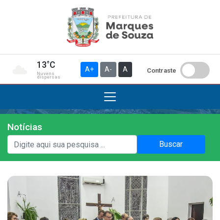
13°C
A+
A-
A
Contraste
Nuvens
dispersas
Notícias
Institucional
Buscar
A Prefeitura
Gabinete do Prefeito
Gabinete do Vice-prefeito
História do Município
Símbolos Oficiais