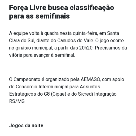
Força Livre busca classificação
Estrutura Organizacional
para as semifinais
A equipe volta à quadra nesta quinta-feira, em Santa
Secretarias
Clara do Sul, diante do Canudos do Vale. O jogo ocorre
no ginásio municipal, a partir das 20h20. Precisamos da
Administração
vitória para avançar à semifinal.
Agricultura e Meio Ambiente
Assistência Social
O Campeonato é organizado pela AEMASO, com apoio
Educação, Cultura, Desporto e Turismo
do Consórcio Intermunicipal para Assuntos
Obras
Estratégicos do G8 (Cipae) e do Sicredi Integração
Saúde
RS/MG.
Jogos da noite
Serviços