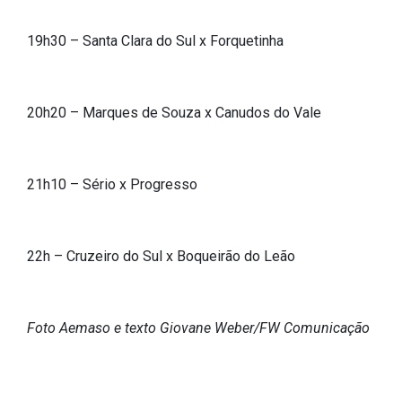
IPTU 2026
19h30 – Santa Clara do Sul x Forquetinha
Nota Fiscal Eletrônica
Ouvidoria
Portal do Cidadão
20h20 – Marques de Souza x Canudos do Vale
Portal do Servidor
21h10 – Sério x Progresso
Publicações
22h – Cruzeiro do Sul x Boqueirão do Leão
Diário Oficial (Novo)
Diário Oficial (Até 30/04)
Recursos Humanos
Foto Aemaso e texto Giovane Weber/FW Comunicação
Processo Seletivo
Seletivo Simplificado