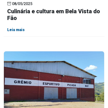
08/05/2025
Outros
Culinária e cultura em Bela Vista do
Downloads
Fão
Notícias
Leia mais
Contato
Página Inicial