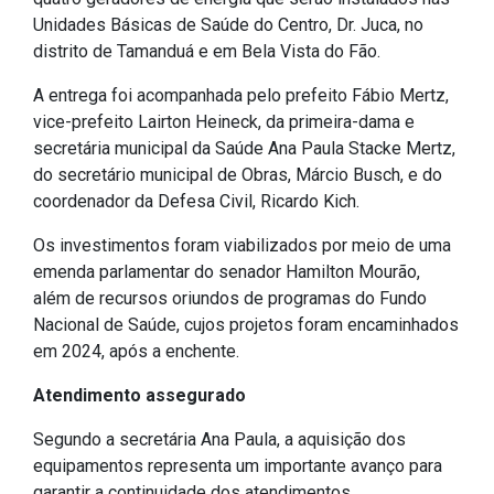
Unidades Básicas de Saúde do Centro, Dr. Juca, no
IPTU 2026
distrito de Tamanduá e em Bela Vista do Fão.
Nota Fiscal Eletrônica
A entrega foi acompanhada pelo prefeito Fábio Mertz,
Ouvidoria
vice-prefeito Lairton Heineck, da primeira-dama e
Portal do Cidadão
secretária municipal da Saúde Ana Paula Stacke Mertz,
Portal do Servidor
do secretário municipal de Obras, Márcio Busch, e do
coordenador da Defesa Civil, Ricardo Kich.
Os investimentos foram viabilizados por meio de uma
emenda parlamentar do senador Hamilton Mourão,
Publicações
além de recursos oriundos de programas do Fundo
Diário Oficial (Novo)
Nacional de Saúde, cujos projetos foram encaminhados
em 2024, após a enchente.
Diário Oficial (Até 30/04)
Recursos Humanos
Atendimento assegurado
Processo Seletivo
Segundo a secretária Ana Paula, a aquisição dos
Seletivo Simplificado
equipamentos representa um importante avanço para
garantir a continuidade dos atendimentos,