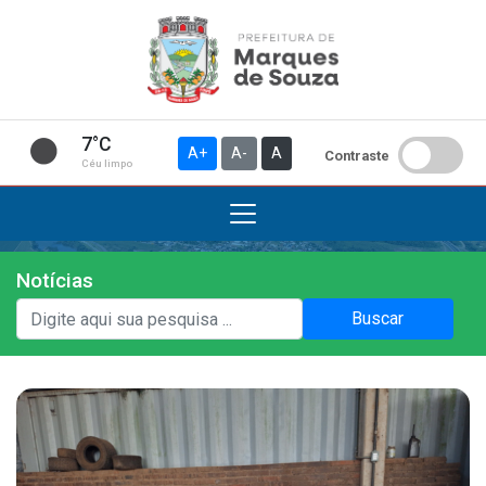
7°C
A+
A-
A
Contraste
Céu limpo
Notícias
Institucional
Buscar
A Prefeitura
Gabinete do Prefeito
Gabinete do Vice-prefeito
História do Município
Símbolos Oficiais