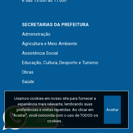
e das 13:00h às 17:00h
SECRETARIAS DA PREFEITURA
Administração
Agricultura e Meio Ambiente
Assistência Social
Educação, Cultura, Desporto e Turismo
Obras
Saúde
Usamos cookies em nosso site para fornecer a
experiência mais relevante, lembrando suas
ACESSO RÁPIDO
preferências e visitas repetidas. Ao clicar em
Aceitar
IPTU 2026
“Aceitar”, você concorda com o uso de TODOS os
cookies..
Nota Fiscal Eletrônica