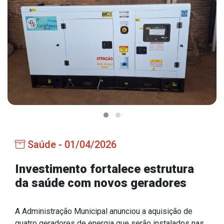
Estrutura Organizacional
Secretarias
Administração
Agricultura e Meio Ambiente
Assistência Social
Educação, Cultura, Desporto e Turismo
Saúde - 01/04/2026
Obras
Saúde
Investimento fortalece estrutura
da saúde com novos geradores
A Administração Municipal anunciou a aquisição de
Serviços
quatro geradores de energia que serão instalados nas