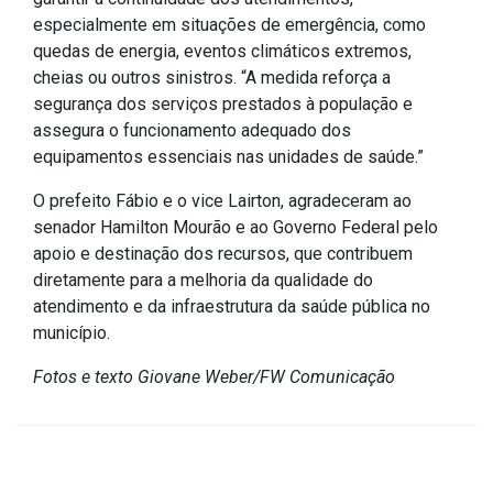
Concursos
especialmente em situações de emergência, como
Instruções Normativas
quedas de energia, eventos climáticos extremos,
Licitações
cheias ou outros sinistros. “A medida reforça a
segurança dos serviços prestados à população e
Dispensas e Inexigibilidades
assegura o funcionamento adequado dos
Chamamentos Públicos
equipamentos essenciais nas unidades de saúde.”
Leis, Decretos e Portarias
O prefeito Fábio e o vice Lairton, agradeceram ao
senador Hamilton Mourão e ao Governo Federal pelo
apoio e destinação dos recursos, que contribuem
diretamente para a melhoria da qualidade do
Transparência
atendimento e da infraestrutura da saúde pública no
município.
Portal da Transparência
Radar da Transparência
Fotos e texto Giovane Weber/FW Comunicação
Cespro