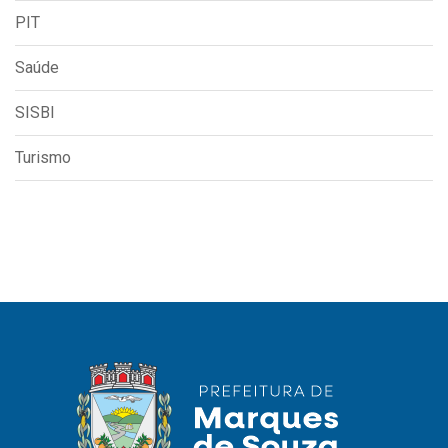
PIT
Saúde
SISBI
Turismo
Usamos cookies em nosso site para fornecer a
experiência mais relevante, lembrando suas
preferências e visitas repetidas. Ao clicar em
Aceitar
“Aceitar”, você concorda com o uso de TODOS os
cookies..