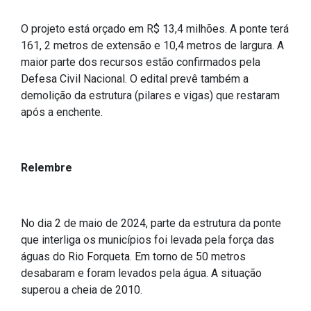
Concursos
Instruções Normativas
O projeto está orçado em R$ 13,4 milhões. A ponte terá
161, 2 metros de extensão e 10,4 metros de largura. A
Licitações
maior parte dos recursos estão confirmados pela
Dispensas e Inexigibilidades
Defesa Civil Nacional. O edital prevê também a
Chamamentos Públicos
demolição da estrutura (pilares e vigas) que restaram
após a enchente.
Leis, Decretos e Portarias
Relembre
Transparência
Portal da Transparência
No dia 2 de maio de 2024, parte da estrutura da ponte
Radar da Transparência
que interliga os municípios foi levada pela força das
águas do Rio Forqueta. Em torno de 50 metros
Cespro
desabaram e foram levados pela água. A situação
superou a cheia de 2010.