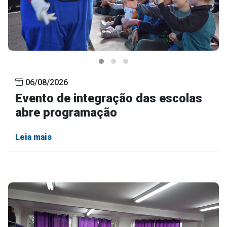
Outros
Downloads
Notícias
Contato
06/08/2026
Página Inicial
Evento de integração das escolas
abre programação
Leia mais