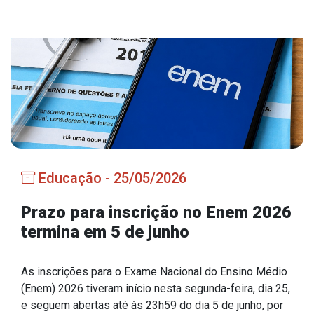
Estrutura Organizacional
Secretarias
Administração
Agricultura e Meio Ambiente
Assistência Social
Educação - 25/05/2026
Educação, Cultura, Desporto e Turismo
Obras
Prazo para inscrição no Enem 2026
termina em 5 de junho
Saúde
As inscrições para o Exame Nacional do Ensino Médio
(Enem) 2026 tiveram início nesta segunda-feira, dia 25,
Serviços
e seguem abertas até às 23h59 do dia 5 de junho, por