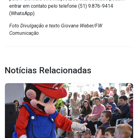
Concursos
entrar em contato pelo telefone (51) 9.876-9414
Instruções Normativas
(WhatsApp).
Licitações
Foto Divulgação e texto Giovane Weber/FW
Dispensas e Inexigibilidades
Comunicação
Chamamentos Públicos
Leis, Decretos e Portarias
Notícias Relacionadas
Transparência
Portal da Transparência
Radar da Transparência
Cespro