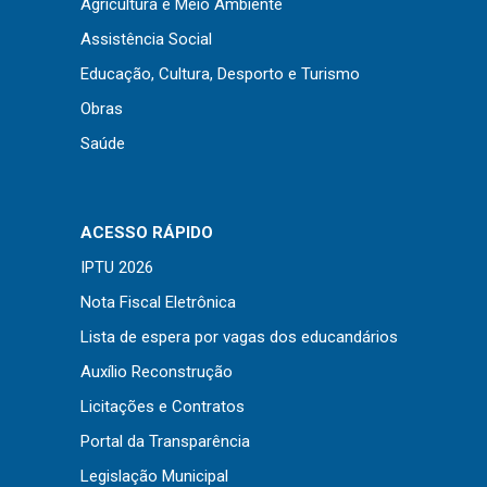
Agricultura e Meio Ambiente
Assistência Social
Educação, Cultura, Desporto e Turismo
Obras
Saúde
ACESSO RÁPIDO
IPTU 2026
Nota Fiscal Eletrônica
Lista de espera por vagas dos educandários
Usamos cookies em nosso site para fornecer a
Auxílio Reconstrução
experiência mais relevante, lembrando suas
preferências e visitas repetidas. Ao clicar em
Aceitar
Licitações e Contratos
“Aceitar”, você concorda com o uso de TODOS os
Portal da Transparência
cookies..
Legislação Municipal