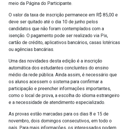
meio da Página do Participante.
IPTU 2026
O valor da taxa de inscrição permanece em R$ 85,00 e
Nota Fiscal Eletrônica
deve ser quitado até o dia 10 de junho pelos
Ouvidoria
candidatos que não foram contemplados com a
Portal do Cidadão
isenção. O pagamento pode ser realizado via Pix,
cartão de crédito, aplicativos bancários, casas lotéricas
Portal do Servidor
ou agências bancárias.
Uma das novidades desta edição é a inscrição
automática dos estudantes concluintes do ensino
Publicações
médio da rede pública. Ainda assim, é necessário que
os alunos acessem o sistema para confirmar a
Diário Oficial (Novo)
participação e preencher informações importantes,
Diário Oficial (Até 30/04)
como o local de prova, a escolha do idioma estrangeiro
e a necessidade de atendimento especializado.
Recursos Humanos
Processo Seletivo
As provas estão marcadas para os dias 8 e 15 de
novembro, dois domingos consecutivos, em todo o
Seletivo Simplificado
país. Para mais informações, os interessados podem