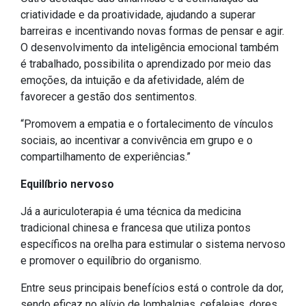
Concursos
criatividade e da proatividade, ajudando a superar
Instruções Normativas
barreiras e incentivando novas formas de pensar e agir.
Licitações
O desenvolvimento da inteligência emocional também
é trabalhado, possibilita o aprendizado por meio das
Dispensas e Inexigibilidades
emoções, da intuição e da afetividade, além de
Chamamentos Públicos
favorecer a gestão dos sentimentos.
Leis, Decretos e Portarias
“Promovem a empatia e o fortalecimento de vínculos
sociais, ao incentivar a convivência em grupo e o
compartilhamento de experiências.”
Transparência
Equilíbrio nervoso
Portal da Transparência
Já a auriculoterapia é uma técnica da medicina
tradicional chinesa e francesa que utiliza pontos
Radar da Transparência
específicos na orelha para estimular o sistema nervoso
Cespro
e promover o equilíbrio do organismo.
Entre seus principais benefícios está o controle da dor,
sendo eficaz no alívio de lombalgias, cefaleias, dores