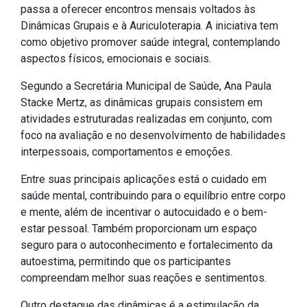
passa a oferecer encontros mensais voltados às
IPTU 2026
Dinâmicas Grupais e à Auriculoterapia. A iniciativa tem
Nota Fiscal Eletrônica
como objetivo promover saúde integral, contemplando
aspectos físicos, emocionais e sociais.
Ouvidoria
Portal do Cidadão
Segundo a Secretária Municipal de Saúde, Ana Paula
Stacke Mertz, as dinâmicas grupais consistem em
Portal do Servidor
atividades estruturadas realizadas em conjunto, com
foco na avaliação e no desenvolvimento de habilidades
interpessoais, comportamentos e emoções.
Publicações
Entre suas principais aplicações está o cuidado em
saúde mental, contribuindo para o equilíbrio entre corpo
Diário Oficial (Novo)
e mente, além de incentivar o autocuidado e o bem-
Diário Oficial (Até 30/04)
estar pessoal. Também proporcionam um espaço
seguro para o autoconhecimento e fortalecimento da
Recursos Humanos
autoestima, permitindo que os participantes
Processo Seletivo
compreendam melhor suas reações e sentimentos.
Seletivo Simplificado
Outro destaque das dinâmicas é a estimulação da