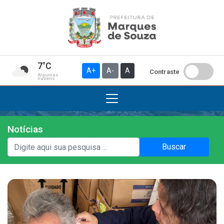
7°C
A+
A-
A
Contraste
Algumas
nuvens
Notícias
Institucional
Buscar
A Prefeitura
Gabinete do Prefeito
Gabinete do Vice-prefeito
História do Município
Símbolos Oficiais