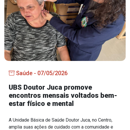
Estrutura Organizacional
Secretarias
Administração
Agricultura e Meio Ambiente
Assistência Social
Saúde - 07/05/2026
Educação, Cultura, Desporto e Turismo
Obras
UBS Doutor Juca promove
encontros mensais voltados bem-
Saúde
estar físico e mental
A Unidade Básica de Saúde Doutor Juca, no Centro,
Serviços
amplia suas ações de cuidado com a comunidade e