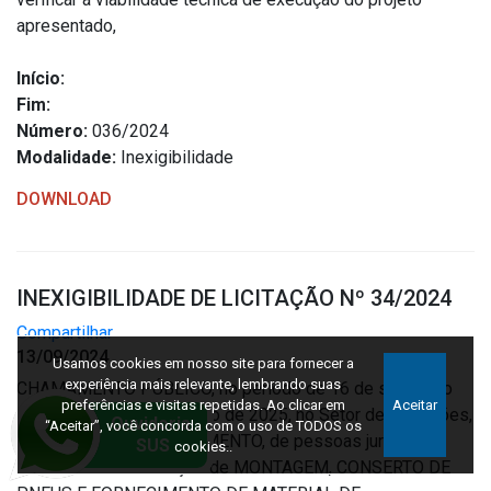
apresentado,
Início:
Fim:
Número:
036/2024
Modalidade:
Inexigibilidade
DOWNLOAD
INEXIGIBILIDADE DE LICITAÇÃO Nº 34/2024
Compartilhar
13/09/2024
Usamos cookies em nosso site para fornecer a
experiência mais relevante, lembrando suas
CHAMAMENTO PÚBLICO, no período de 16 de setembro
preferências e visitas repetidas. Ao clicar em
Aceitar
de 2024 a 15 de setembro de 2025, no Setor de Licitações,
“Aceitar”, você concorda com o uso de TODOS os
para fins de CREDENCIAMENTO, de pessoas jurídicas
cookies..
prestadoras de serviços de MONTAGEM, CONSERTO DE