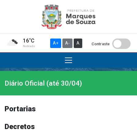
16°C
A+
A-
A
Contraste
Nublado
Diário Oficial (até 30/04)
Institucional
A Prefeitura
Gabinete do Prefeito
Portarias
Gabinete do Vice-prefeito
História do Município
Decretos
Símbolos Oficiais