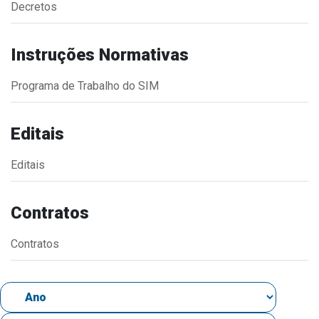
Decretos
Estrutura Organizacional
Instruções Normativas
Programa de Trabalho do SIM
Secretarias
Administração
Editais
Agricultura e Meio Ambiente
Editais
Assistência Social
Educação, Cultura, Desporto e Turismo
Contratos
Obras
Saúde
Contratos
Serviços