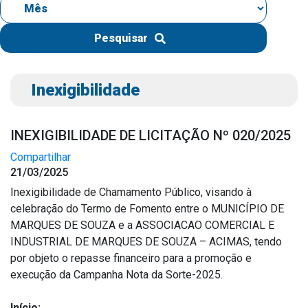
IPTU 2026
Nota Fiscal Eletrônica
Pesquisar
Ouvidoria
Portal do Cidadão
Inexigibilidade
Portal do Servidor
INEXIGIBILIDADE DE LICITAÇÃO Nº 020/2025
Compartilhar
21/03/2025
Publicações
Inexigibilidade de Chamamento Público, visando à
Diário Oficial (Novo)
celebração do Termo de Fomento entre o MUNICÍPIO DE
Diário Oficial (Até 30/04)
MARQUES DE SOUZA e a ASSOCIACAO COMERCIAL E
INDUSTRIAL DE MARQUES DE SOUZA – ACIMAS, tendo
Recursos Humanos
por objeto o repasse financeiro para a promoção e
Processo Seletivo
execução da Campanha Nota da Sorte-2025.
Seletivo Simplificado
Início: