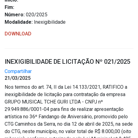
Concursos
Fim:
Instruções Normativas
Número:
020/2025
Licitações
Modalidade:
Inexigibilidade
Dispensas e Inexigibilidades
DOWNLOAD
Chamamentos Públicos
Leis, Decretos e Portarias
INEXIGIBILIDADE DE LICITAÇÃO Nº 021/2025
Compartilhar
21/03/2025
Transparência
Nos termos do art. 74, II da Lei 14.133/2021, RATIFICO a
inexigibilidade de licitação para contratação da empresa
Portal da Transparência
GRUPO MUSICAL TCHE GURI LTDA - CNPJ nº
Radar da Transparência
29.949.886/0001-04 para fins de realizar apresentação
Cespro
artística no 36º Fandango de Aniversário, promovido pelo
CTG Caminhos da Serra, no dia 12 de abril de 2025, na sede
do CTG, neste município, no valor total de R$ 8.000,00 (oito