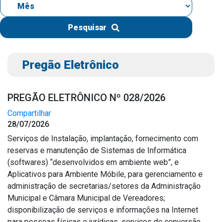
IPTU 2026
Nota Fiscal Eletrônica
Pesquisar
Ouvidoria
Portal do Cidadão
Pregão Eletrônico
Portal do Servidor
PREGÃO ELETRÔNICO Nº 028/2026
Compartilhar
28/07/2026
Publicações
Serviços de Instalação, implantação, fornecimento com
Diário Oficial (Novo)
reservas e manutenção de Sistemas de Informática
Diário Oficial (Até 30/04)
(softwares) “desenvolvidos em ambiente web”, e
Aplicativos para Ambiente Móbile, para gerenciamento e
Recursos Humanos
administração de secretarias/setores da Administração
Processo Seletivo
Municipal e Câmara Municipal de Vereadores;
Seletivo Simplificado
disponibilização de serviços e informações na Internet
para pessoas físicas e jurídicas, serviços de conversão,