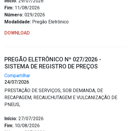
Início:
29/07/2026
Outros
Fim:
11/08/2026
Número:
029/2026
Downloads
Modalidade:
Pregão Eletrônico
Notícias
DOWNLOAD
Contato
Página Inicial
PREGÃO ELETRÔNICO Nº 027/2026 -
SISTEMA DE REGISTRO DE PREÇOS
Compartilhar
24/07/2026
PRESTAÇÃO DE SERVIÇOS, SOB DEMANDA, DE
RECAPAGEM, RECAUCHUTAGEM E VULCANIZAÇÃO DE
PNEUS,
Início:
27/07/2026
Fim:
10/08/2026