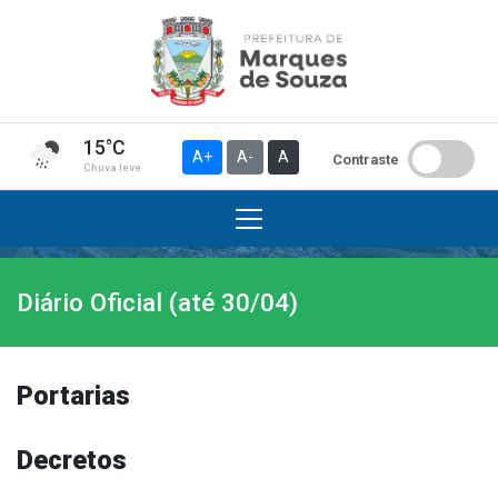
15°C
A+
A-
A
Contraste
Chuva leve
Diário Oficial (até 30/04)
Institucional
A Prefeitura
Gabinete do Prefeito
Portarias
Gabinete do Vice-prefeito
História do Município
Decretos
Símbolos Oficiais