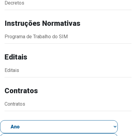
Decretos
Estrutura Organizacional
Instruções Normativas
Programa de Trabalho do SIM
Secretarias
Administração
Editais
Agricultura e Meio Ambiente
Editais
Assistência Social
Educação, Cultura, Desporto e Turismo
Contratos
Obras
Saúde
Contratos
Serviços