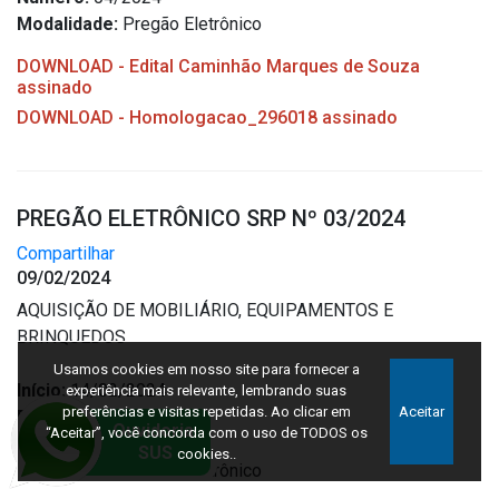
Modalidade:
Pregão Eletrônico
DOWNLOAD - Edital Caminhão Marques de Souza
assinado
DOWNLOAD - Homologacao_296018 assinado
PREGÃO ELETRÔNICO SRP Nº 03/2024
Compartilhar
09/02/2024
AQUISIÇÃO DE MOBILIÁRIO, EQUIPAMENTOS E
BRINQUEDOS
Usamos cookies em nosso site para fornecer a
Início:
14/02/2024
experiência mais relevante, lembrando suas
preferências e visitas repetidas. Ao clicar em
Aceitar
Fim:
27/02/2024
“Aceitar”, você concorda com o uso de TODOS os
Número:
03/2024
cookies..
Modalidade:
Pregão Eletrônico