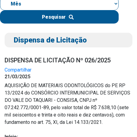
IPTU 2026
Nota Fiscal Eletrônica
Pesquisar
Ouvidoria
Portal do Cidadão
Dispensa de Licitação
Portal do Servidor
DISPENSA DE LICITAÇÃO Nº 026/2025
Compartilhar
21/03/2025
Publicações
AQUISIÇÃO DE MATERIAIS ODONTOLÓGICOS do PE RP
Diário Oficial (Novo)
13/2024 do CONSÓRCIO INTERMUNICIPAL DE SERVIÇOS
Diário Oficial (Até 30/04)
DO VALE DO TAQUARI - CONSISA, CNPJ nº
07.242.772/0001-89, pelo valor total de R$ 7.638,10 (sete
Recursos Humanos
mil seiscentos e trinta e oito reais e dez centavos), com
Processo Seletivo
fundamento no art. 75, XI, da Lei 14.133/2021.
Seletivo Simplificado
Início: