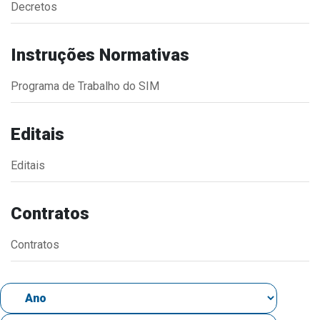
Decretos
Estrutura Organizacional
Instruções Normativas
Programa de Trabalho do SIM
Secretarias
Administração
Editais
Agricultura e Meio Ambiente
Editais
Assistência Social
Educação, Cultura, Desporto e Turismo
Contratos
Obras
Saúde
Contratos
Serviços