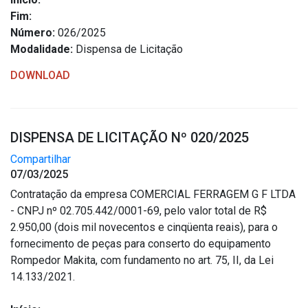
Concursos
Fim:
Instruções Normativas
Número:
026/2025
Licitações
Modalidade:
Dispensa de Licitação
Dispensas e Inexigibilidades
DOWNLOAD
Chamamentos Públicos
Leis, Decretos e Portarias
DISPENSA DE LICITAÇÃO Nº 020/2025
Compartilhar
07/03/2025
Transparência
Contratação da empresa COMERCIAL FERRAGEM G F LTDA
- CNPJ nº 02.705.442/0001-69, pelo valor total de R$
Portal da Transparência
2.950,00 (dois mil novecentos e cinqüenta reais), para o
Radar da Transparência
fornecimento de peças para conserto do equipamento
Cespro
Rompedor Makita, com fundamento no art. 75, II, da Lei
14.133/2021.